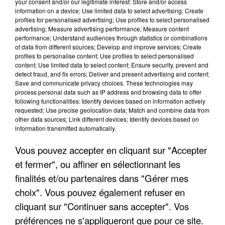
your consent and/or our legitimate interest: Store and/or access
information on a device; Use limited data to select advertising; Create
profiles for personalised advertising; Use profiles to select personalised
advertising; Measure advertising performance; Measure content
performance; Understand audiences through statistics or combinations
of data from different sources; Develop and improve services; Create
profiles to personalise content; Use profiles to select personalised
content; Use limited data to select content; Ensure security, prevent and
detect fraud, and fix errors; Deliver and present advertising and content;
Save and communicate privacy choices. These technologies may
process personal data such as IP address and browsing data to offer
following functionalities: Identify devices based on information actively
requested; Use precise geolocation data; Match and combine data from
other data sources; Link different devices; Identify devices based on
L’UN DES FONDATEURS SUPPOSÉS DE LA DZ
information transmitted automatically.
MAFIA INTERPELLÉ EN ALGÉRIE
Vous pouvez accepter en cliquant sur "Accepter
et fermer", ou affiner en sélectionnant les
finalités et/ou partenaires dans "Gérer mes
choix". Vous pouvez également refuser en
cliquant sur "Continuer sans accepter". Vos
préférences ne s'appliqueront que pour ce site.