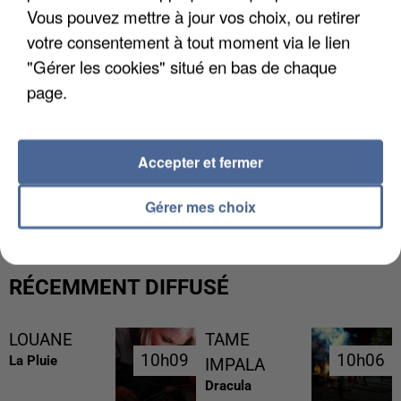
Vous pouvez mettre à jour vos choix, ou retirer
votre consentement à tout moment via le lien
"Gérer les cookies" situé en bas de chaque
page.
Accepter et fermer
UN SECOND CADRE DE LA DZ MAFIA
INTERPELLÉ EN ALGÉRIE
Gérer mes choix
RÉCEMMENT DIFFUSÉ
LOUANE
TAME
10h09
10h09
10h06
10h06
La Pluie
IMPALA
Dracula