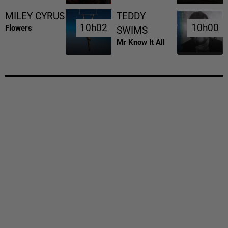
MILEY CYRUS
TEDDY
10h02
10h02
10h00
10h00
Flowers
SWIMS
Mr Know It All