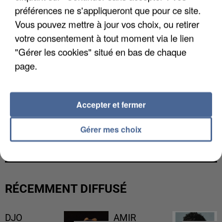
préférences ne s'appliqueront que pour ce site.
Vous pouvez mettre à jour vos choix, ou retirer
votre consentement à tout moment via le lien
"Gérer les cookies" situé en bas de chaque
page.
Accepter et fermer
UNE TOURISTE DE L’OISE EMPORTÉE PAR UNE
Gérer mes choix
COULÉE DE BOUE EN HAUTE-SAVOIE
RÉCEMMENT DIFFUSÉ
DJO
AMIR