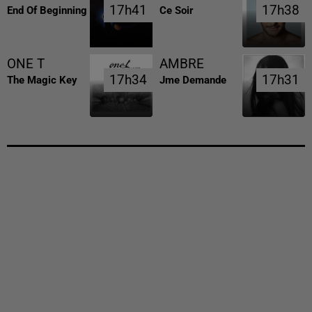
17h41
17h41
17h38
17h38
End Of Beginning
Ce Soir
ONE T
AMBRE
17h34
17h34
17h31
17h31
The Magic Key
Jme Demande