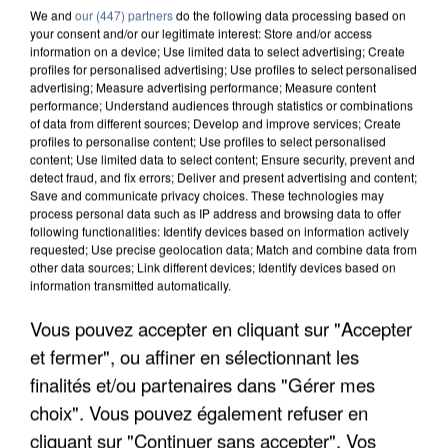
We and
our (447) partners
do the following data processing based on
your consent and/or our legitimate interest: Store and/or access
information on a device; Use limited data to select advertising; Create
profiles for personalised advertising; Use profiles to select personalised
advertising; Measure advertising performance; Measure content
performance; Understand audiences through statistics or combinations
of data from different sources; Develop and improve services; Create
profiles to personalise content; Use profiles to select personalised
content; Use limited data to select content; Ensure security, prevent and
detect fraud, and fix errors; Deliver and present advertising and content;
Save and communicate privacy choices. These technologies may
process personal data such as IP address and browsing data to offer
following functionalities: Identify devices based on information actively
requested; Use precise geolocation data; Match and combine data from
other data sources; Link different devices; Identify devices based on
information transmitted automatically.
UN SECOND CADRE DE LA DZ MAFIA
Vous pouvez accepter en cliquant sur "Accepter
INTERPELLÉ EN ALGÉRIE
et fermer", ou affiner en sélectionnant les
finalités et/ou partenaires dans "Gérer mes
choix". Vous pouvez également refuser en
cliquant sur "Continuer sans accepter". Vos