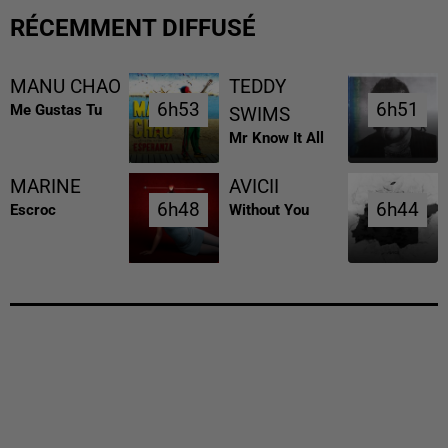
RÉCEMMENT DIFFUSÉ
MANU CHAO
TEDDY
6h53
6h53
6h51
6h51
Me Gustas Tu
SWIMS
Mr Know It All
MARINE
AVICII
6h48
6h48
6h44
6h44
Escroc
Without You