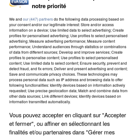
notre priorité
L’UN DES FONDATEURS SUPPOSÉS DE LA DZ
MAFIA INTERPELLÉ EN ALGÉRIE
We and
our (447) partners
do the following data processing based on
your consent and/or our legitimate interest: Store and/or access
information on a device; Use limited data to select advertising; Create
profiles for personalised advertising; Use profiles to select personalised
advertising; Measure advertising performance; Measure content
performance; Understand audiences through statistics or combinations
of data from different sources; Develop and improve services; Create
profiles to personalise content; Use profiles to select personalised
content; Use limited data to select content; Ensure security, prevent and
detect fraud, and fix errors; Deliver and present advertising and content;
Save and communicate privacy choices. These technologies may
process personal data such as IP address and browsing data to offer
following functionalities: Identify devices based on information actively
requested; Use precise geolocation data; Match and combine data from
other data sources; Link different devices; Identify devices based on
information transmitted automatically.
Vous pouvez accepter en cliquant sur "Accepter
et fermer", ou affiner en sélectionnant les
UN SECOND CADRE DE LA DZ MAFIA
finalités et/ou partenaires dans "Gérer mes
INTERPELLÉ EN ALGÉRIE