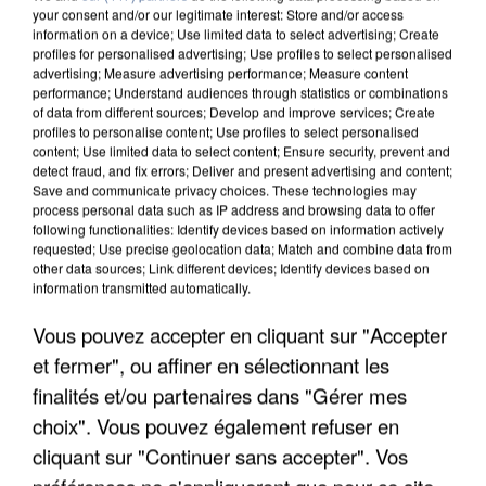
your consent and/or our legitimate interest: Store and/or access
information on a device; Use limited data to select advertising; Create
profiles for personalised advertising; Use profiles to select personalised
advertising; Measure advertising performance; Measure content
performance; Understand audiences through statistics or combinations
of data from different sources; Develop and improve services; Create
profiles to personalise content; Use profiles to select personalised
content; Use limited data to select content; Ensure security, prevent and
detect fraud, and fix errors; Deliver and present advertising and content;
Save and communicate privacy choices. These technologies may
process personal data such as IP address and browsing data to offer
following functionalities: Identify devices based on information actively
requested; Use precise geolocation data; Match and combine data from
other data sources; Link different devices; Identify devices based on
information transmitted automatically.
UN SECOND CADRE DE LA DZ MAFIA
INTERPELLÉ EN ALGÉRIE
Vous pouvez accepter en cliquant sur "Accepter
et fermer", ou affiner en sélectionnant les
finalités et/ou partenaires dans "Gérer mes
choix". Vous pouvez également refuser en
cliquant sur "Continuer sans accepter". Vos