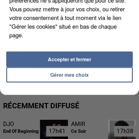
préférences ne s'appliqueront que pour ce site.
Vous pouvez mettre à jour vos choix, ou retirer
votre consentement à tout moment via le lien
"Gérer les cookies" situé en bas de chaque
page.
Accepter et fermer
UNE TOURISTE DE L’OISE EMPORTÉE PAR UNE
COULÉE DE BOUE EN HAUTE-SAVOIE
Gérer mes choix
RÉCEMMENT DIFFUSÉ
DJO
AMIR
17h41
17h41
17h38
17h38
End Of Beginning
Ce Soir