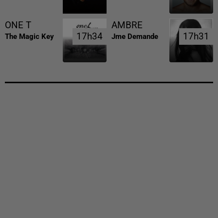
ONE T
AMBRE
17h34
17h34
17h31
17h31
The Magic Key
Jme Demande