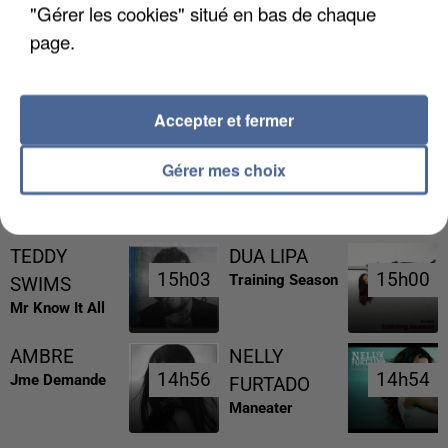
"Gérer les cookies" situé en bas de chaque
page.
LES FRANÇAIS, FANS DE LA FLEMME
Accepter et fermer
Gérer mes choix
RÉCEMMENT DIFFUSÉ
TEDDY
DUA LIPA
15h03
15h03
15h00
15h00
Training Season
SWIMS
Mr Know It All
AMBRE
NELLY
14h56
14h56
14h54
14h54
Jme Demande
FURTADO
Maneater