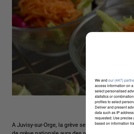
We and
our (447) partn
access information on a 
select personalised ad
statistics or combinatio
profiles to select person
Deliver and present adv
data such as IP address 
requested; Use precise g
based on information tra
A Juvisy-sur-Orge, la grève sera fortement suiv
de grève nationale aura des répercussions dans t