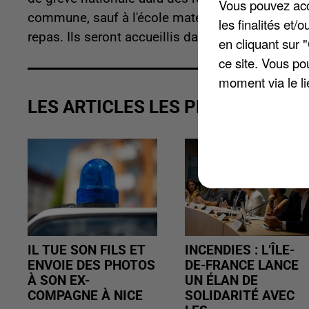
Vous pouvez acce
commune, sauf à l'école maternelle La Fontaine.
les finalités et
repas. Ils seront accueillis dans les réfectoires 
en cliquant sur 
ce site. Vous po
moment via le li
LES ARTICLES LES PLUS VUS
IL TUE SON FILS ET
INCENDIES : L’ÎLE-
ENVOIE DES PHOTOS
DE-FRANCE LANCE
À SON EX-
UN ÉLAN DE
COMPAGNE À NICE
SOLIDARITÉ AVEC