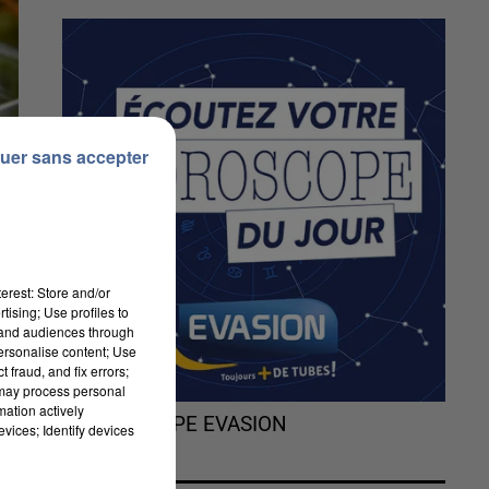
uer sans accepter
erest: Store and/or
tising; Use profiles to
tand audiences through
personalise content; Use
 fraud, and fix errors;
 may process personal
mation actively
L'HOROSCOPE EVASION
vices; Identify devices