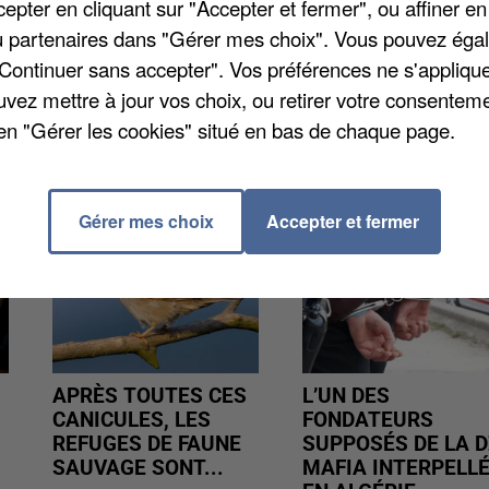
pter en cliquant sur "Accepter et fermer", ou affiner en
 Les élèves sont invités à venir avec des paniers
/ou partenaires dans "Gérer mes choix". Vous pouvez éga
par les animateurs.
"Continuer sans accepter". Vos préférences ne s'appliqu
uvez mettre à jour vos choix, ou retirer votre consenteme
en "Gérer les cookies" situé en bas de chaque page.
Gérer mes choix
Accepter et fermer
APRÈS TOUTES CES
L’UN DES
CANICULES, LES
FONDATEURS
REFUGES DE FAUNE
SUPPOSÉS DE LA D
SAUVAGE SONT...
MAFIA INTERPELL