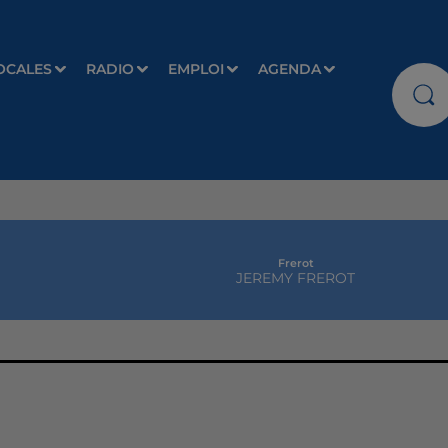
OCALES
RADIO
EMPLOI
AGENDA
Frerot
JEREMY FREROT