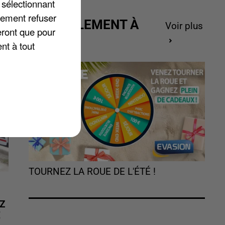
 sélectionnant
lement refuser
ACTUELLEMENT À
Voir plus
eront que pour
GAGNER
nt à tout
TOURNEZ LA ROUE DE L'ÉTÉ !
Z
É