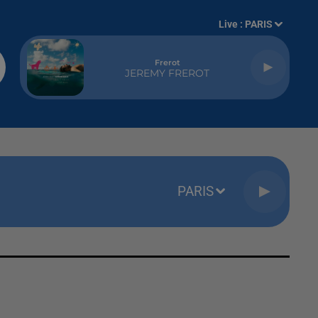
Live :
PARIS
Frerot
JEREMY FREROT
PARIS