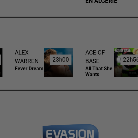
EN ALGÉRIE
ALEX
ACE OF
23h00
23h00
22h5
22h5
WARREN
BASE
Fever Dream
All That She
Wants