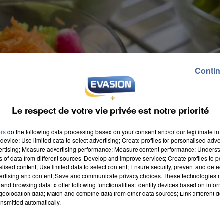
Contin
Le respect de votre vie privée est notre priorité
ers
do the following data processing based on your consent and/or our legitimate int
device; Use limited data to select advertising; Create profiles for personalised adver
vertising; Measure advertising performance; Measure content performance; Unders
ns of data from different sources; Develop and improve services; Create profiles to 
alised content; Use limited data to select content; Ensure security, prevent and detect
ertising and content; Save and communicate privacy choices. These technologies
and browsing data to offer following functionalities: Identify devices based on infor
eolocation data; Match and combine data from other data sources; Link different de
nsmitted automatically.
ie dans les cantines scolaires. Demain, le mouvement
ous les services de restauration scolaire de la