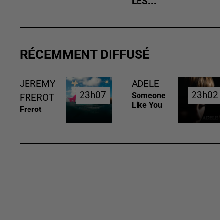
LES...
RÉCEMMENT DIFFUSÉ
JEREMY
ADELE
23h07
23h07
23h02
23h02
Someone
FREROT
Like You
Frerot