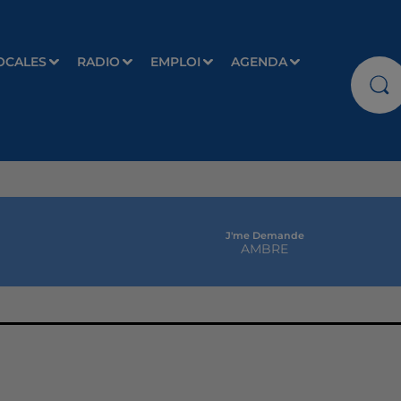
OCALES
RADIO
EMPLOI
AGENDA
J'me Demande
AMBRE