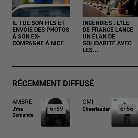
IL TUE SON FILS ET
INCENDIES : L’ÎLE-
ENVOIE DES PHOTOS
DE-FRANCE LANCE
À SON EX-
UN ÉLAN DE
COMPAGNE À NICE
SOLIDARITÉ AVEC
LES...
RÉCEMMENT DIFFUSÉ
AMBRE
OMI
6h59
6h59
6h56
6h56
J'me
Cheerleader
Demande