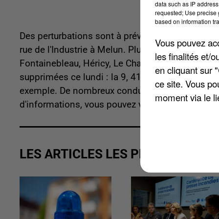
data such as IP address 
requested; Use precise g
based on information tra
Des perturbations sont à prévoir ce lundi. C'est 
Vous pouvez acce
rue de l'Industrie à Melun. Plus largement, les lig
les finalités et
Fontainebleau, Héricy, Le Chatelet, Samoreau, e
en cliquant sur 
supprimées ce lundi : la 9, 41, 42, 43, tout com
ce site. Vous po
exemple. De nombreux conducteurs dénoncent d
moment via le li
d'informations, vous pouvez vous rendre sur le 
LES ARTICLES LES PLUS VUS