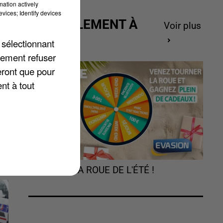
mation actively
vices; Identify devices
ACTUELLEMENT À
Voir plus
GAGNER
 sélectionnant
lement refuser
eront que pour
nt à tout
TOURNEZ LA ROUE DE L'ÉTÉ !