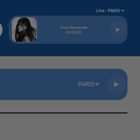
Live :
PARIS
J'me Demande
AMBRE
PARIS