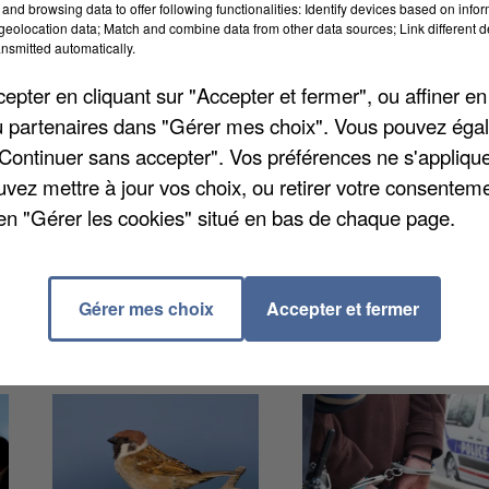
and browsing data to offer following functionalities: Identify devices based on infor
eolocation data; Match and combine data from other data sources; Link different de
nsmitted automatically.
le cas de la ligne 46 entre la Gare de Montereau et la
pter en cliquant sur "Accepter et fermer", ou affiner en
nes de villes d'Avon, Bois-le-Roi, Chartrettes,
/ou partenaires dans "Gérer mes choix". Vous pouvez éga
t Vulaines sont impactées. Plusieurs lignes sont
"Continuer sans accepter". Vos préférences ne s'appliqu
me le transport à la demande de Bois-le-Roi, par
uvez mettre à jour vos choix, ou retirer votre consenteme
es horaires non payés, notamment. Pour plus
en "Gérer les cookies" situé en bas de chaque page.
site
www.transdev-idf.fr
.
Gérer mes choix
Accepter et fermer