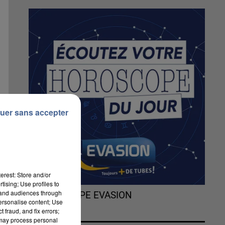
uer sans accepter
erest: Store and/or
tising; Use profiles to
tand audiences through
L'HOROSCOPE EVASION
personalise content; Use
 fraud, and fix errors;
 may process personal