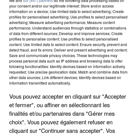
We and
our (447) partners
do the following data processing based on
your consent and/or our legitimate interest: Store and/or access
information on a device; Use limited data to select advertising; Create
profiles for personalised advertising; Use profiles to select personalised
advertising; Measure advertising performance; Measure content
performance; Understand audiences through statistics or combinations
of data from different sources; Develop and improve services; Create
profiles to personalise content; Use profiles to select personalised
content; Use limited data to select content; Ensure security, prevent and
detect fraud, and fix errors; Deliver and present advertising and content;
Save and communicate privacy choices. These technologies may
process personal data such as IP address and browsing data to offer
following functionalities: Identify devices based on information actively
requested; Use precise geolocation data; Match and combine data from
UNE TOURISTE DE L’OISE EMPORTÉE PAR UNE
other data sources; Link different devices; Identify devices based on
COULÉE DE BOUE EN HAUTE-SAVOIE
information transmitted automatically.
Vous pouvez accepter en cliquant sur "Accepter
et fermer", ou affiner en sélectionnant les
finalités et/ou partenaires dans "Gérer mes
choix". Vous pouvez également refuser en
cliquant sur "Continuer sans accepter". Vos