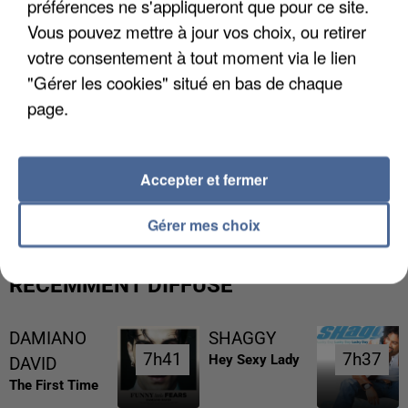
préférences ne s'appliqueront que pour ce site.
Vous pouvez mettre à jour vos choix, ou retirer
votre consentement à tout moment via le lien
"Gérer les cookies" situé en bas de chaque
page.
LES DONNÉES DE 300 000 CLIENTS DÉROBÉES À
Accepter et fermer
INTERMARCHÉ APRÈS UNE...
Gérer mes choix
RÉCEMMENT DIFFUSÉ
DAMIANO
SHAGGY
7h41
7h41
7h37
7h37
Hey Sexy Lady
DAVID
The First Time