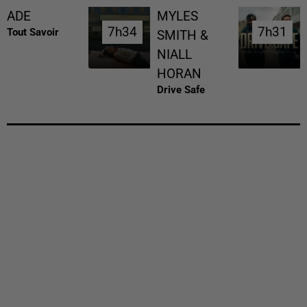
ADE
MYLES
7h34
7h34
7h31
7h31
Tout Savoir
SMITH &
NIALL
HORAN
Drive Safe