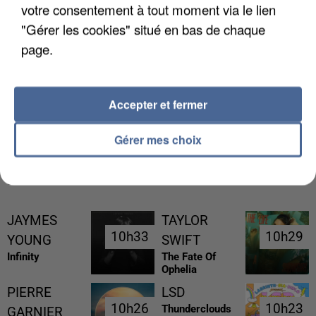
votre consentement à tout moment via le lien
"Gérer les cookies" situé en bas de chaque
page.
UN SECOND CADRE DE LA DZ MAFIA
INTERPELLÉ EN ALGÉRIE
Accepter et fermer
Gérer mes choix
RÉCEMMENT DIFFUSÉ
JAYMES
TAYLOR
10h33
10h33
10h29
10h29
YOUNG
SWIFT
Infinity
The Fate Of
Ophelia
PIERRE
LSD
10h26
10h26
10h23
10h23
Thunderclouds
GARNIER