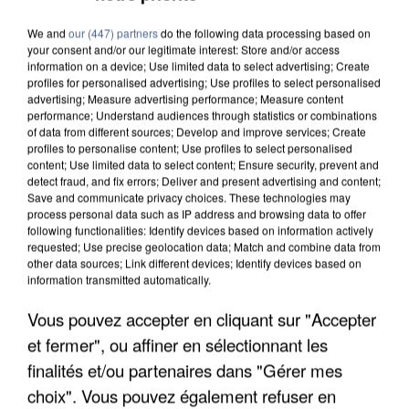
We and
our (447) partners
do the following data processing based on
your consent and/or our legitimate interest: Store and/or access
information on a device; Use limited data to select advertising; Create
profiles for personalised advertising; Use profiles to select personalised
advertising; Measure advertising performance; Measure content
performance; Understand audiences through statistics or combinations
of data from different sources; Develop and improve services; Create
profiles to personalise content; Use profiles to select personalised
content; Use limited data to select content; Ensure security, prevent and
detect fraud, and fix errors; Deliver and present advertising and content;
Save and communicate privacy choices. These technologies may
process personal data such as IP address and browsing data to offer
following functionalities: Identify devices based on information actively
requested; Use precise geolocation data; Match and combine data from
other data sources; Link different devices; Identify devices based on
information transmitted automatically.
Vous pouvez accepter en cliquant sur "Accepter
L’UN DES FONDATEURS SUPPOSÉS DE LA DZ
et fermer", ou affiner en sélectionnant les
MAFIA INTERPELLÉ EN ALGÉRIE
finalités et/ou partenaires dans "Gérer mes
choix". Vous pouvez également refuser en