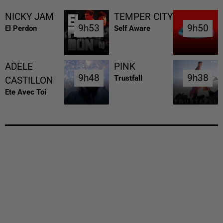
NICKY JAM
TEMPER CITY
9h53
9h53
9h50
9h50
El Perdon
Self Aware
ADELE
PINK
9h48
9h48
9h38
9h38
Trustfall
CASTILLON
Ete Avec Toi