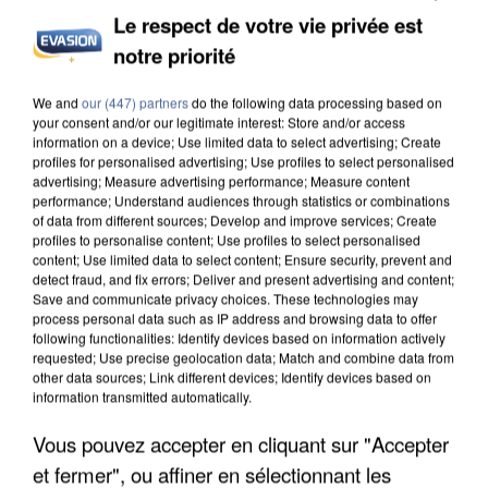
Le respect de votre vie privée est
notre priorité
UN SECOND CADRE DE LA DZ MAFIA
We and
our (447) partners
do the following data processing based on
INTERPELLÉ EN ALGÉRIE
your consent and/or our legitimate interest: Store and/or access
information on a device; Use limited data to select advertising; Create
profiles for personalised advertising; Use profiles to select personalised
advertising; Measure advertising performance; Measure content
performance; Understand audiences through statistics or combinations
of data from different sources; Develop and improve services; Create
profiles to personalise content; Use profiles to select personalised
content; Use limited data to select content; Ensure security, prevent and
detect fraud, and fix errors; Deliver and present advertising and content;
Save and communicate privacy choices. These technologies may
process personal data such as IP address and browsing data to offer
following functionalities: Identify devices based on information actively
requested; Use precise geolocation data; Match and combine data from
other data sources; Link different devices; Identify devices based on
information transmitted automatically.
Vous pouvez accepter en cliquant sur "Accepter
et fermer", ou affiner en sélectionnant les