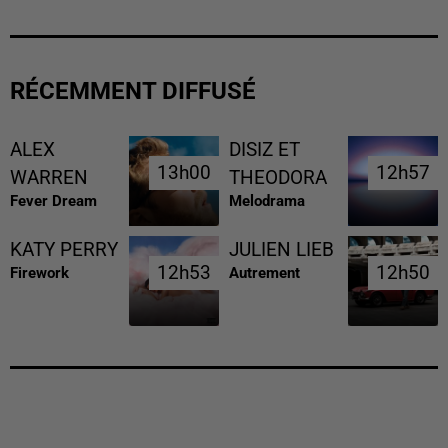
RÉCEMMENT DIFFUSÉ
ALEX
DISIZ ET
13h00
13h00
12h57
12h57
WARREN
THEODORA
Fever Dream
Melodrama
KATY PERRY
JULIEN LIEB
12h53
12h53
12h50
12h50
Firework
Autrement