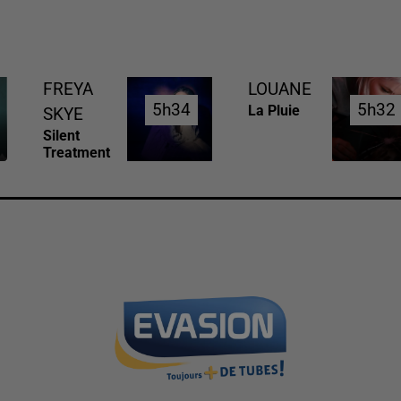
FREYA
LOUANE
5h34
5h34
5h32
5h32
La Pluie
SKYE
Silent
Treatment