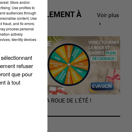
erest: Store and/or
tising; Use profiles to
ACTUELLEMENT À
tand audiences through
Voir plus
personalise content; Use
GAGNER
 fraud, and fix errors;
 may process personal
mation actively
vices; Identify devices
 sélectionnant
lement refuser
eront que pour
.
nt à tout
t,
la
TOURNEZ LA ROUE DE L'ÉTÉ !