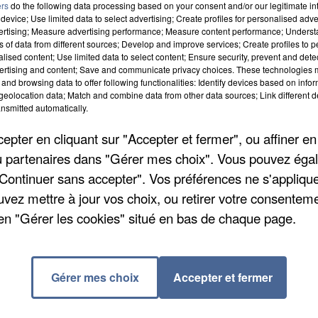
ers
do the following data processing based on your consent and/or our legitimate int
device; Use limited data to select advertising; Create profiles for personalised adver
vertising; Measure advertising performance; Measure content performance; Unders
ns of data from different sources; Develop and improve services; Create profiles to 
alised content; Use limited data to select content; Ensure security, prevent and detect
ertising and content; Save and communicate privacy choices. These technologies
and browsing data to offer following functionalities: Identify devices based on infor
eolocation data; Match and combine data from other data sources; Link different de
nsmitted automatically.
pter en cliquant sur "Accepter et fermer", ou affiner en
/ou partenaires dans "Gérer mes choix". Vous pouvez éga
"Continuer sans accepter". Vos préférences ne s'appliqu
de l'ordre à couper la circulation dans les deux sens
uvez mettre à jour vos choix, ou retirer votre consenteme
ent brûlés. Les secours craignaient aussi pour la forê
en "Gérer les cookies" situé en bas de chaque page.
uation est revenue à la normale en début de soirée sur 
Gérer mes choix
Accepter et fermer