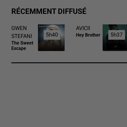
RÉCEMMENT DIFFUSÉ
GWEN
AVICII
5h40
5h40
5h37
5h37
Hey Brother
STEFANI
The Sweet
Escape