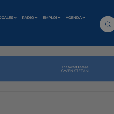
OCALES
RADIO
EMPLOI
AGENDA
The Sweet Escape
GWEN STEFANI