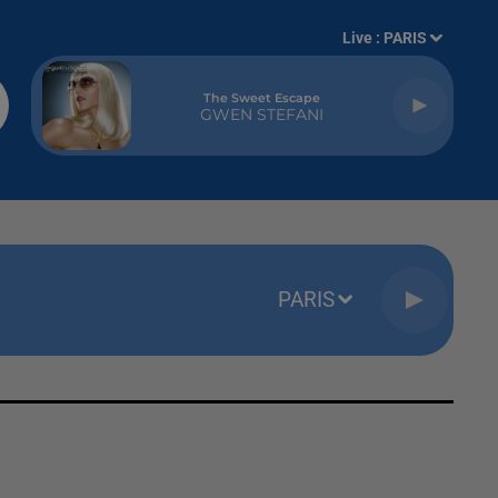
Live :
PARIS
The Sweet Escape
GWEN STEFANI
PARIS