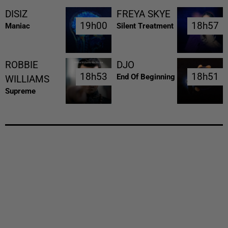
DISIZ
FREYA SKYE
19h00
19h00
18h57
18h57
Maniac
Silent Treatment
ROBBIE
DJO
18h53
18h53
18h51
18h51
End Of Beginning
WILLIAMS
Supreme