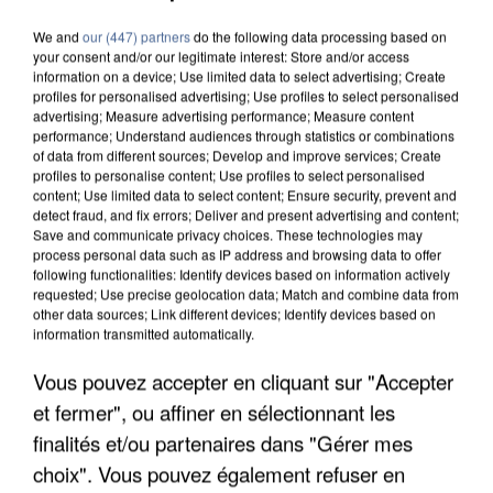
We and
our (447) partners
do the following data processing based on
your consent and/or our legitimate interest: Store and/or access
information on a device; Use limited data to select advertising; Create
profiles for personalised advertising; Use profiles to select personalised
advertising; Measure advertising performance; Measure content
performance; Understand audiences through statistics or combinations
of data from different sources; Develop and improve services; Create
profiles to personalise content; Use profiles to select personalised
content; Use limited data to select content; Ensure security, prevent and
detect fraud, and fix errors; Deliver and present advertising and content;
Save and communicate privacy choices. These technologies may
process personal data such as IP address and browsing data to offer
following functionalities: Identify devices based on information actively
requested; Use precise geolocation data; Match and combine data from
other data sources; Link different devices; Identify devices based on
information transmitted automatically.
Vous pouvez accepter en cliquant sur "Accepter
APRÈS TOUTES CES CANICULES, LES REFUGES
et fermer", ou affiner en sélectionnant les
DE FAUNE SAUVAGE SONT...
finalités et/ou partenaires dans "Gérer mes
choix". Vous pouvez également refuser en