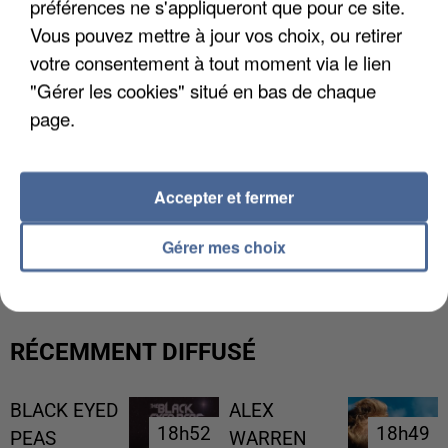
préférences ne s'appliqueront que pour ce site.
Vous pouvez mettre à jour vos choix, ou retirer
votre consentement à tout moment via le lien
"Gérer les cookies" situé en bas de chaque
page.
Accepter et fermer
UNE TOURISTE DE L’OISE EMPORTÉE PAR UNE
COULÉE DE BOUE EN HAUTE-SAVOIE
Gérer mes choix
RÉCEMMENT DIFFUSÉ
BLACK EYED
ALEX
18h52
18h52
18h49
18h49
PEAS
WARREN