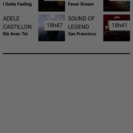
I Gotta Feeling
Fever Dream
ADELE
SOUND OF
18h47
18h47
18h41
18h41
CASTILLON
LEGEND
Ete Avec Toi
San Francisco