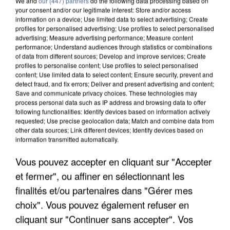
We and
our (447) partners
do the following data processing based on
your consent and/or our legitimate interest: Store and/or access
information on a device; Use limited data to select advertising; Create
profiles for personalised advertising; Use profiles to select personalised
advertising; Measure advertising performance; Measure content
performance; Understand audiences through statistics or combinations
of data from different sources; Develop and improve services; Create
profiles to personalise content; Use profiles to select personalised
content; Use limited data to select content; Ensure security, prevent and
detect fraud, and fix errors; Deliver and present advertising and content;
Save and communicate privacy choices. These technologies may
process personal data such as IP address and browsing data to offer
following functionalities: Identify devices based on information actively
requested; Use precise geolocation data; Match and combine data from
other data sources; Link different devices; Identify devices based on
information transmitted automatically.
UN SECOND CADRE DE LA DZ MAFIA
INTERPELLÉ EN ALGÉRIE
Vous pouvez accepter en cliquant sur "Accepter
et fermer", ou affiner en sélectionnant les
finalités et/ou partenaires dans "Gérer mes
choix". Vous pouvez également refuser en
cliquant sur "Continuer sans accepter". Vos