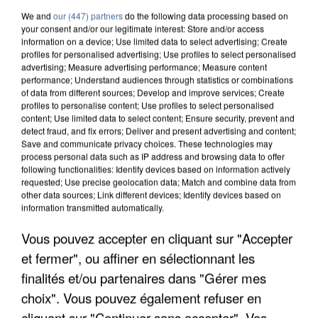
We and
our (447) partners
do the following data processing based on
your consent and/or our legitimate interest: Store and/or access
information on a device; Use limited data to select advertising; Create
profiles for personalised advertising; Use profiles to select personalised
advertising; Measure advertising performance; Measure content
performance; Understand audiences through statistics or combinations
of data from different sources; Develop and improve services; Create
profiles to personalise content; Use profiles to select personalised
content; Use limited data to select content; Ensure security, prevent and
detect fraud, and fix errors; Deliver and present advertising and content;
Save and communicate privacy choices. These technologies may
process personal data such as IP address and browsing data to offer
following functionalities: Identify devices based on information actively
requested; Use precise geolocation data; Match and combine data from
other data sources; Link different devices; Identify devices based on
information transmitted automatically.
L’UN DES FONDATEURS SUPPOSÉS DE LA DZ
Vous pouvez accepter en cliquant sur "Accepter
MAFIA INTERPELLÉ EN ALGÉRIE
et fermer", ou affiner en sélectionnant les
finalités et/ou partenaires dans "Gérer mes
choix". Vous pouvez également refuser en
cliquant sur "Continuer sans accepter". Vos