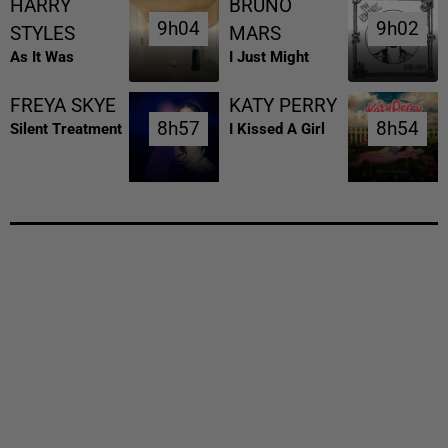
HARRY
BRUNO
9h04
9h04
9h02
9h02
STYLES
MARS
As It Was
I Just Might
FREYA SKYE
KATY PERRY
8h57
8h57
8h54
8h54
Silent Treatment
I Kissed A Girl