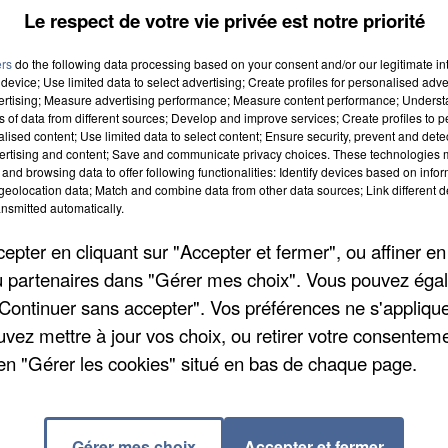
Le respect de votre vie privée est notre priorité
ers
do the following data processing based on your consent and/or our legitimate int
device; Use limited data to select advertising; Create profiles for personalised adver
vertising; Measure advertising performance; Measure content performance; Unders
ns of data from different sources; Develop and improve services; Create profiles to 
alised content; Use limited data to select content; Ensure security, prevent and detect
ertising and content; Save and communicate privacy choices. These technologies
and browsing data to offer following functionalities: Identify devices based on infor
eolocation data; Match and combine data from other data sources; Link different de
nsmitted automatically.
pter en cliquant sur "Accepter et fermer", ou affiner en
/ou partenaires dans "Gérer mes choix". Vous pouvez éga
emain. C'est l'important rendez-vous commercial de l
"Continuer sans accepter". Vos préférences ne s'appliqu
t précipités. Cette année les organisateurs veulent en
uvez mettre à jour vos choix, ou retirer votre consenteme
nt sur le sport. Ce thème a été choisi en clin d'œil à 
en "Gérer les cookies" situé en bas de chaque page.
casion une patinoire synthétique a été installée, des
 pourrez également tenter le parcours du combattant
pique. Des spectacles sont organisés avec bien
Gérer mes choix
Accepter et fermer