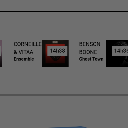
CORNEILLE
BENSON
14h38
14h38
14h3
14h3
& VITAA
BOONE
Ensemble
Ghost Town