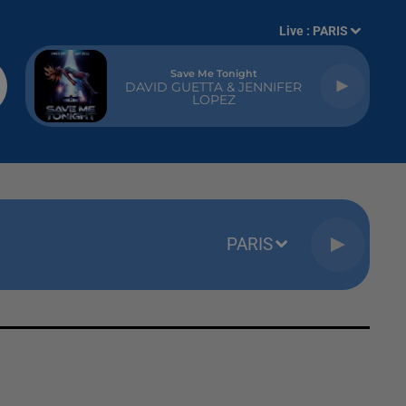
Live :
PARIS
Save Me Tonight
DAVID GUETTA & JENNIFER
LOPEZ
PARIS