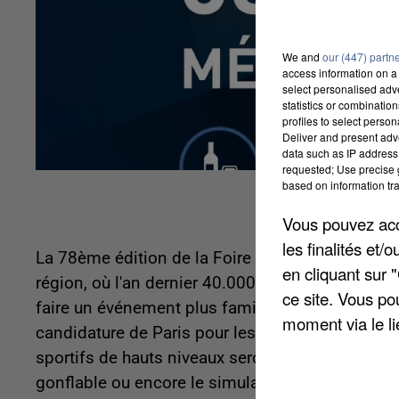
We and
our (447) partn
access information on a 
select personalised ad
statistics or combinatio
profiles to select person
Deliver and present adv
data such as IP address 
requested; Use precise g
based on information tra
Vous pouvez acce
les finalités et
La 78ème édition de la Foire d'Amiens débute d
en cliquant sur 
région, où l'an dernier 40.000 visiteurs s'étaien
ce site. Vous po
faire un événement plus familial et ont mis l'acce
moment via le li
candidature de Paris pour les JO 2024. Pour l'oc
sportifs de hauts niveaux seront présents. Vous
gonflable ou encore le simulateur de course hip