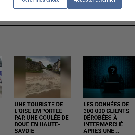
 l'espace beauté ou encore les zones de restauration.
is ne dépassent pas les 5 euros.
UNE TOURISTE DE
LES DONNÉES DE
L’OISE EMPORTÉE
300 000 CLIENTS
PAR UNE COULÉE DE
DÉROBÉES À
BOUE EN HAUTE-
INTERMARCHÉ
SAVOIE
APRÈS UNE...