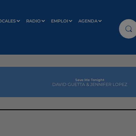
OCALES
RADIO
EMPLOI
AGENDA
Save Me Tonight
DAVID GUETTA & JENNIFER LOPEZ