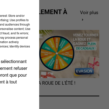
ACTUELLEMENT À
Voir plus
erest: Store and/or
GAGNER
tising; Use profiles to
tand audiences through
personalise content; Use
 fraud, and fix errors;
 may process personal
mation actively
vices; Identify devices
 sélectionnant
lement refuser
a
eront que pour
nt à tout
TOURNEZ LA ROUE DE L'ÉTÉ !
la