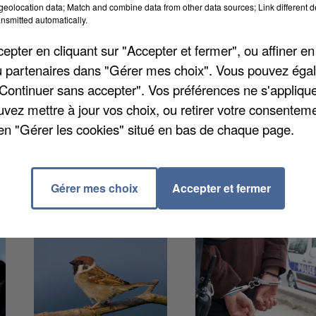
eolocation data; Match and combine data from other data sources; Link different de
nsmitted automatically.
pter en cliquant sur "Accepter et fermer", ou affiner en
/ou partenaires dans "Gérer mes choix". Vous pouvez éga
"Continuer sans accepter". Vos préférences ne s'appliqu
inissement a été terminé il y a quelques jours à peine
uvez mettre à jour vos choix, ou retirer votre consenteme
poursuit également avec un début des installations mi-
en "Gérer les cookies" situé en bas de chaque page.
art de la commune devrait déjà être couverte.
Gérer mes choix
Accepter et fermer