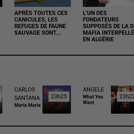
APRÈS TOUTES CES
L’UN DES
CANICULES, LES
FONDATEURS
REFUGES DE FAUNE
SUPPOSÉS DE LA D
SAUVAGE SONT...
MAFIA INTERPELL
EN ALGÉRIE
CARLOS
ANGELE
23h25
23h25
23h2
23h2
What You
SANTANA
Want
Maria Maria