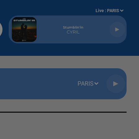
Live :
PARIS
Stumblin'in
CYRIL
PARIS