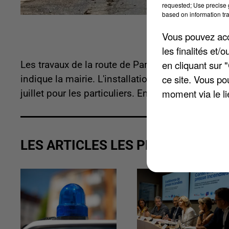
requested; Use precise g
based on information tra
Vous pouvez acce
les finalités et
en cliquant sur 
Les travaux de la route de Paris avancent. L'assa
ce site. Vous po
indique la mairie. L'installation de la fibre se 
moment via le li
juillet pour les particuliers. En décembre, un qu
LES ARTICLES LES PLUS VUS