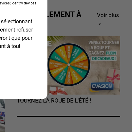
vices; Identify devices
ACTUELLEMENT À
Voir plus
 sélectionnant
GAGNER
lement refuser
eront que pour
,
nt à tout
TOURNEZ LA ROUE DE L'ÉTÉ !