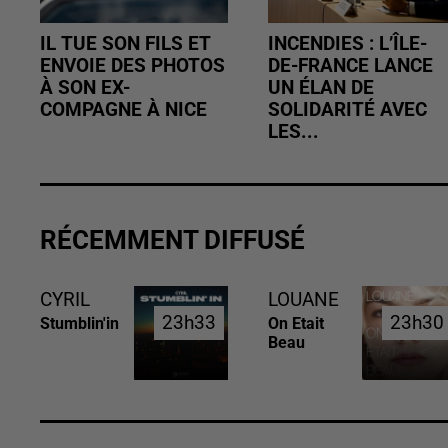
IL TUE SON FILS ET
INCENDIES : L’ÎLE-
ENVOIE DES PHOTOS
DE-FRANCE LANCE
À SON EX-
UN ÉLAN DE
COMPAGNE À NICE
SOLIDARITÉ AVEC
LES...
RÉCEMMENT DIFFUSÉ
CYRIL
LOUANE
23h33
23h33
23h30
23h30
Stumblin'in
On Etait
Beau