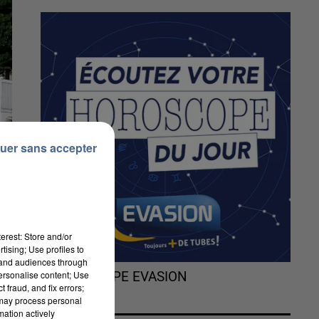
uer sans accepter
erest: Store and/or
tising; Use profiles to
tand audiences through
personalise content; Use
L'HOROSCOPE EVASION
 fraud, and fix errors;
 may process personal
mation actively