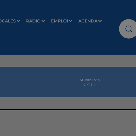
OCALES
RADIO
EMPLOI
AGENDA
Stumblin'in
CYRIL