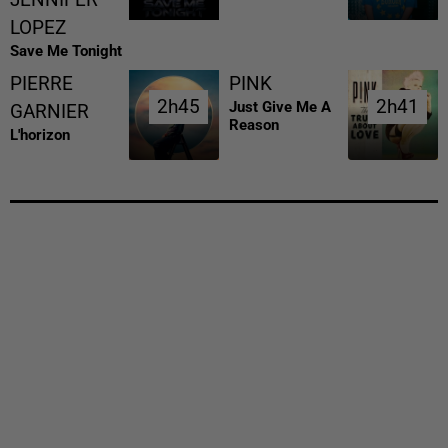
LOPEZ
Save Me Tonight
PIERRE
PINK
2h45
2h45
2h41
2h41
Just Give Me A
GARNIER
Reason
L'horizon