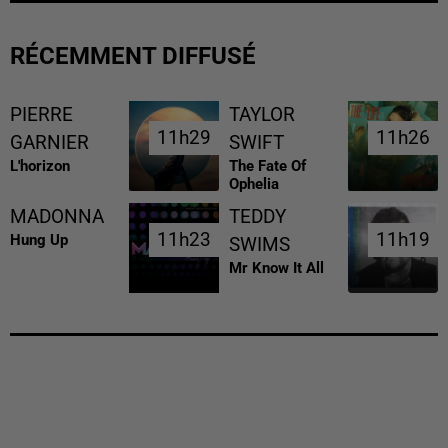
RÉCEMMENT DIFFUSÉ
PIERRE
TAYLOR
11h29
11h29
11h26
11h26
GARNIER
SWIFT
L'horizon
The Fate Of
Ophelia
MADONNA
TEDDY
11h23
11h23
11h19
11h19
Hung Up
SWIMS
Mr Know It All