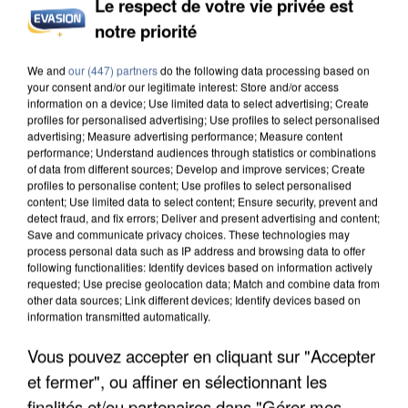
Le respect de votre vie privée est
notre priorité
UN SECOND CADRE DE LA DZ MAFIA
INTERPELLÉ EN ALGÉRIE
We and
our (447) partners
do the following data processing based on
your consent and/or our legitimate interest: Store and/or access
information on a device; Use limited data to select advertising; Create
profiles for personalised advertising; Use profiles to select personalised
advertising; Measure advertising performance; Measure content
performance; Understand audiences through statistics or combinations
of data from different sources; Develop and improve services; Create
profiles to personalise content; Use profiles to select personalised
content; Use limited data to select content; Ensure security, prevent and
detect fraud, and fix errors; Deliver and present advertising and content;
Save and communicate privacy choices. These technologies may
process personal data such as IP address and browsing data to offer
following functionalities: Identify devices based on information actively
requested; Use precise geolocation data; Match and combine data from
other data sources; Link different devices; Identify devices based on
information transmitted automatically.
Vous pouvez accepter en cliquant sur "Accepter
et fermer", ou affiner en sélectionnant les
UNE TOURISTE DE L’OISE EMPORTÉE PAR UNE
finalités et/ou partenaires dans "Gérer mes