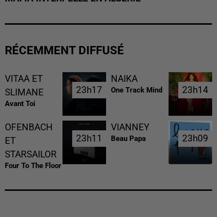
RÉCEMMENT DIFFUSÉ
VITAA ET
NAIKA
23h17
23h17
23h14
23h14
One Track Mind
SLIMANE
Avant Toi
OFENBACH
VIANNEY
23h11
23h11
23h09
23h09
Beau Papa
ET
STARSAILOR
Four To The Floor