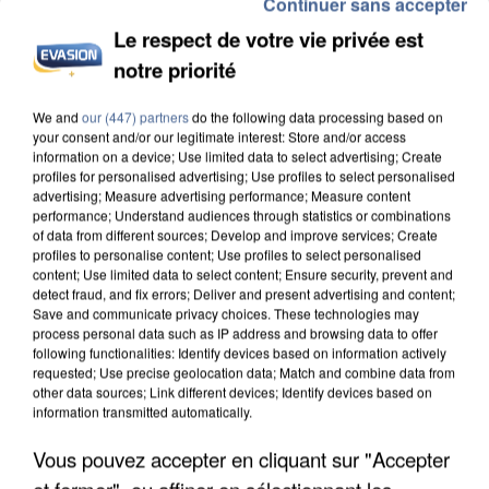
Continuer sans accepter
Le respect de votre vie privée est
notre priorité
INCENDIES : L’ÎLE-DE-FRANCE LANCE UN ÉLAN
We and
our (447) partners
do the following data processing based on
DE SOLIDARITÉ AVEC LES...
your consent and/or our legitimate interest: Store and/or access
information on a device; Use limited data to select advertising; Create
profiles for personalised advertising; Use profiles to select personalised
advertising; Measure advertising performance; Measure content
performance; Understand audiences through statistics or combinations
of data from different sources; Develop and improve services; Create
profiles to personalise content; Use profiles to select personalised
content; Use limited data to select content; Ensure security, prevent and
detect fraud, and fix errors; Deliver and present advertising and content;
Save and communicate privacy choices. These technologies may
process personal data such as IP address and browsing data to offer
following functionalities: Identify devices based on information actively
requested; Use precise geolocation data; Match and combine data from
other data sources; Link different devices; Identify devices based on
information transmitted automatically.
Vous pouvez accepter en cliquant sur "Accepter
et fermer", ou affiner en sélectionnant les