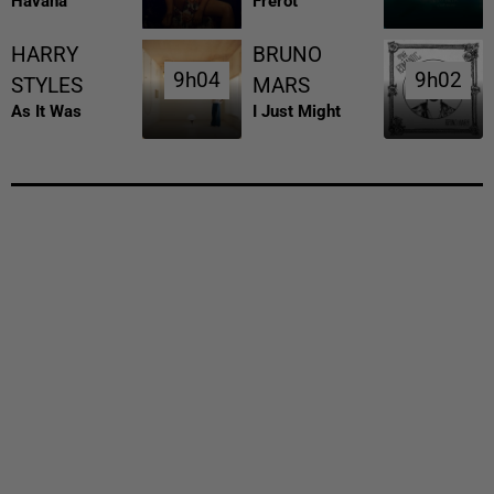
Havana
Frerot
HARRY
BRUNO
9h04
9h04
9h02
9h02
STYLES
MARS
As It Was
I Just Might