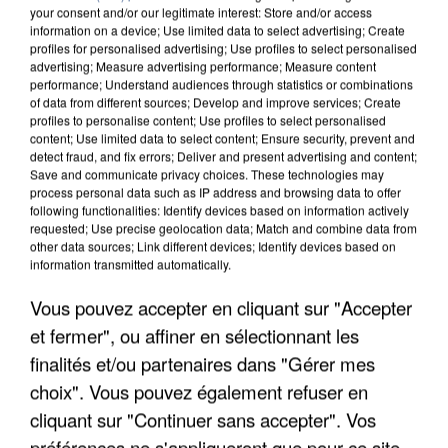
your consent and/or our legitimate interest: Store and/or access
information on a device; Use limited data to select advertising; Create
profiles for personalised advertising; Use profiles to select personalised
advertising; Measure advertising performance; Measure content
performance; Understand audiences through statistics or combinations
of data from different sources; Develop and improve services; Create
profiles to personalise content; Use profiles to select personalised
content; Use limited data to select content; Ensure security, prevent and
detect fraud, and fix errors; Deliver and present advertising and content;
Save and communicate privacy choices. These technologies may
process personal data such as IP address and browsing data to offer
following functionalities: Identify devices based on information actively
requested; Use precise geolocation data; Match and combine data from
other data sources; Link different devices; Identify devices based on
information transmitted automatically.
L’UN DES FONDATEURS SUPPOSÉS DE LA DZ
MAFIA INTERPELLÉ EN ALGÉRIE
Vous pouvez accepter en cliquant sur "Accepter
et fermer", ou affiner en sélectionnant les
finalités et/ou partenaires dans "Gérer mes
choix". Vous pouvez également refuser en
cliquant sur "Continuer sans accepter". Vos
préférences ne s'appliqueront que pour ce site.