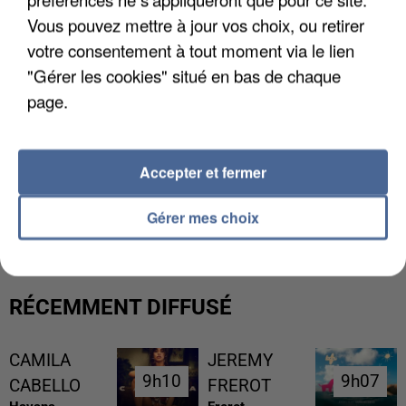
Vous pouvez mettre à jour vos choix, ou retirer
votre consentement à tout moment via le lien
"Gérer les cookies" situé en bas de chaque
page.
Accepter et fermer
UN SECOND CADRE DE LA DZ MAFIA
INTERPELLÉ EN ALGÉRIE
Gérer mes choix
RÉCEMMENT DIFFUSÉ
CAMILA
JEREMY
9h10
9h10
9h07
9h07
CABELLO
FREROT