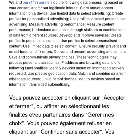
We and
our (447) partners
do the following data processing based on
your consent and/or our legitimate interest: Store and/or access
information on a device; Use limited data to select advertising; Create
profiles for personalised advertising; Use profiles to select personalised
advertising; Measure advertising performance; Measure content
performance; Understand audiences through statistics or combinations
of data from different sources; Develop and improve services; Create
profiles to personalise content; Use profiles to select personalised
content; Use limited data to select content; Ensure security, prevent and
detect fraud, and fix errors; Deliver and present advertising and content;
Save and communicate privacy choices. These technologies may
process personal data such as IP address and browsing data to offer
following functionalities: Identify devices based on information actively
requested; Use precise geolocation data; Match and combine data from
other data sources; Link different devices; Identify devices based on
APRÈS TOUTES CES CANICULES, LES REFUGES
information transmitted automatically.
DE FAUNE SAUVAGE SONT...
Vous pouvez accepter en cliquant sur "Accepter
et fermer", ou affiner en sélectionnant les
finalités et/ou partenaires dans "Gérer mes
choix". Vous pouvez également refuser en
cliquant sur "Continuer sans accepter". Vos