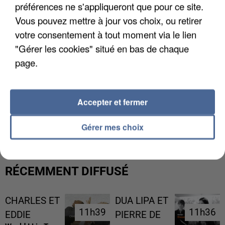
préférences ne s'appliqueront que pour ce site.
Vous pouvez mettre à jour vos choix, ou retirer
votre consentement à tout moment via le lien
"Gérer les cookies" situé en bas de chaque
page.
Accepter et fermer
L’UN DES FONDATEURS SUPPOSÉS DE LA DZ
MAFIA INTERPELLÉ EN ALGÉRIE
Gérer mes choix
RÉCEMMENT DIFFUSÉ
CHARLES ET
DUA LIPA ET
11h39
11h39
11h36
11h36
EDDIE
PIERRE DE