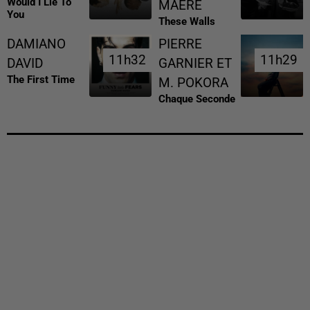
Would I Lie To
MAERE
You
These Walls
DAMIANO
PIERRE
11h32
11h32
11h29
11h29
DAVID
GARNIER ET
The First Time
M. POKORA
Chaque Seconde