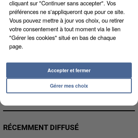
cliquant sur "Continuer sans accepter". Vos
préférences ne s'appliqueront que pour ce site.
Vous pouvez mettre à jour vos choix, ou retirer
votre consentement à tout moment via le lien
"Gérer les cookies" situé en bas de chaque
page.
Accepter et fermer
Gérer mes choix
L’UN DES FONDATEURS SUPPOSÉS DE LA DZ
MAFIA INTERPELLÉ EN ALGÉRIE
RÉCEMMENT DIFFUSÉ