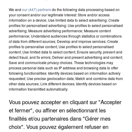
We and
our (447) partners
do the following data processing based on
your consent and/or our legitimate interest: Store and/or access
information on a device; Use limited data to select advertising; Create
profiles for personalised advertising; Use profiles to select personalised
advertising; Measure advertising performance; Measure content
performance; Understand audiences through statistics or combinations
of data from different sources; Develop and improve services; Create
profiles to personalise content; Use profiles to select personalised
content; Use limited data to select content; Ensure security, prevent and
detect fraud, and fix errors; Deliver and present advertising and content;
Save and communicate privacy choices. These technologies may
process personal data such as IP address and browsing data to offer
following functionalities: Identify devices based on information actively
requested; Use precise geolocation data; Match and combine data from
other data sources; Link different devices; Identify devices based on
information transmitted automatically.
Vous pouvez accepter en cliquant sur "Accepter
APRÈS TOUTES CES CANICULES, LES REFUGES
DE FAUNE SAUVAGE SONT...
et fermer", ou affiner en sélectionnant les
finalités et/ou partenaires dans "Gérer mes
choix". Vous pouvez également refuser en