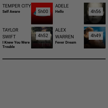
TEMPER CITY
ADELE
5h00
5h00
4h56
4h56
Self Aware
Hello
TAYLOR
ALEX
4h52
4h52
4h49
4h49
SWIFT
WARREN
I Knew You Were
Fever Dream
Trouble