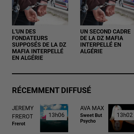
L’UN DES
UN SECOND CADRE
FONDATEURS
DE LA DZ MAFIA
SUPPOSÉS DE LA DZ
INTERPELLÉ EN
MAFIA INTERPELLÉ
ALGÉRIE
EN ALGÉRIE
RÉCEMMENT DIFFUSÉ
JEREMY
AVA MAX
13h06
13h06
13h02
13h02
Sweet But
FREROT
Psycho
Frerot