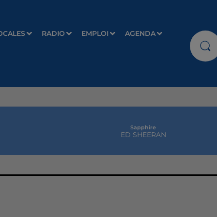
OCALES
RADIO
EMPLOI
AGENDA
Sapphire
ED SHEERAN