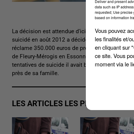
Deliver and present adv
data such as IP address 
requested; Use precise g
based on information tra
Vous pouvez acce
La décision est attendue d'ici quinze jours. La fa
les finalités et
suicidé en août 2012 a décidé d'engager une proc
en cliquant sur 
réclame 350.000 euros de préjudice pour défaut d
ce site. Vous po
de Fleury-Mérogis en Essonne pour une affaire 
moment via le li
tentatives de suicide il avait bénéficié d'une sur
près de sa famille.
LES ARTICLES LES PLUS VUS