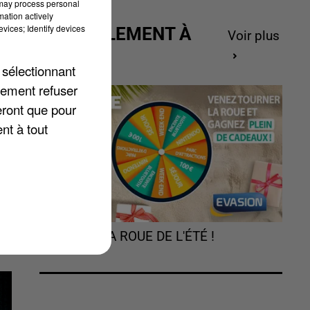
 may process personal
mation actively
vices; Identify devices
ACTUELLEMENT À
Voir plus
GAGNER
 sélectionnant
lement refuser
e
eront que pour
nt à tout
TOURNEZ LA ROUE DE L'ÉTÉ !