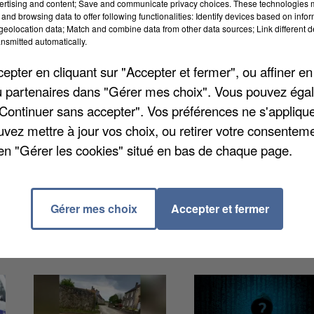
ertising and content; Save and communicate privacy choices. These technologies
and browsing data to offer following functionalities: Identify devices based on infor
eolocation data; Match and combine data from other data sources; Link different de
nsmitted automatically.
pter en cliquant sur "Accepter et fermer", ou affiner en
mille d'un détenu de la prison de Liancourt qui s'était
/ou partenaires dans "Gérer mes choix". Vous pouvez éga
édure devant le tribunal administratif d'Amiens. Ell
"Continuer sans accepter". Vos préférences ne s'appliqu
e surveillance. Le détenu avait été placé à la prison
uvez mettre à jour vos choix, ou retirer votre consenteme
de vol et de proxénétisme aggravé. Après deux
en "Gérer les cookies" situé en bas de chaque page.
veillance puis d'un transfert à Liancourt pour être plus
Gérer mes choix
Accepter et fermer