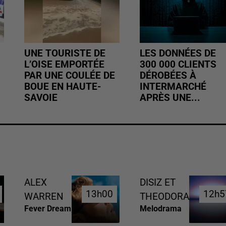
UNE TOURISTE DE
LES DONNÉES DE
L’OISE EMPORTÉE
300 000 CLIENTS
PAR UNE COULÉE DE
DÉROBÉES À
BOUE EN HAUTE-
INTERMARCHÉ
SAVOIE
APRÈS UNE...
ALEX
DISIZ ET
13h00
13h00
12h5
12h5
WARREN
THEODORA
Fever Dream
Melodrama