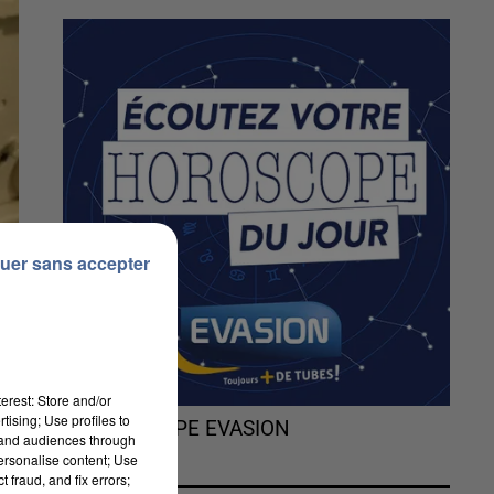
uer sans accepter
erest: Store and/or
tising; Use profiles to
L'HOROSCOPE EVASION
tand audiences through
personalise content; Use
 fraud, and fix errors;