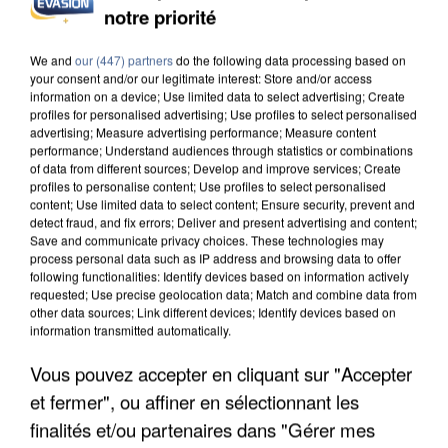
notre priorité
L’UN DES FONDATEURS SUPPOSÉS DE LA DZ
MAFIA INTERPELLÉ EN ALGÉRIE
We and
our (447) partners
do the following data processing based on
your consent and/or our legitimate interest: Store and/or access
information on a device; Use limited data to select advertising; Create
profiles for personalised advertising; Use profiles to select personalised
advertising; Measure advertising performance; Measure content
performance; Understand audiences through statistics or combinations
of data from different sources; Develop and improve services; Create
profiles to personalise content; Use profiles to select personalised
content; Use limited data to select content; Ensure security, prevent and
detect fraud, and fix errors; Deliver and present advertising and content;
Save and communicate privacy choices. These technologies may
process personal data such as IP address and browsing data to offer
following functionalities: Identify devices based on information actively
requested; Use precise geolocation data; Match and combine data from
other data sources; Link different devices; Identify devices based on
information transmitted automatically.
Vous pouvez accepter en cliquant sur "Accepter
et fermer", ou affiner en sélectionnant les
UN SECOND CADRE DE LA DZ MAFIA
INTERPELLÉ EN ALGÉRIE
finalités et/ou partenaires dans "Gérer mes