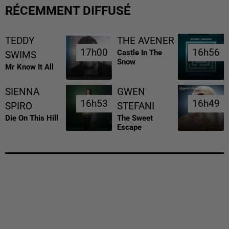
RÉCEMMENT DIFFUSÉ
TEDDY
THE AVENER
17h00
17h00
16h56
16h56
Castle In The
SWIMS
Snow
Mr Know It All
SIENNA
GWEN
16h53
16h53
16h49
16h49
SPIRO
STEFANI
Die On This Hill
The Sweet
Escape