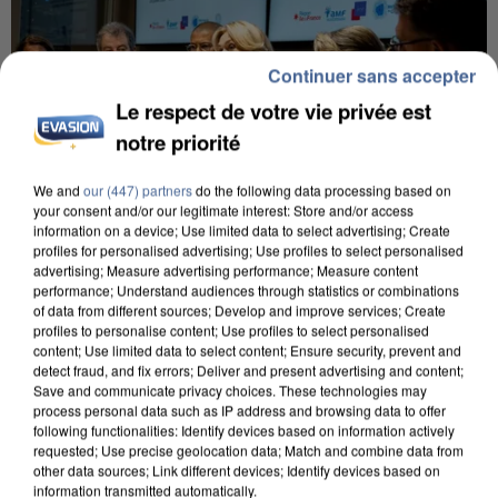
Continuer sans accepter
Le respect de votre vie privée est
notre priorité
We and
our (447) partners
do the following data processing based on
your consent and/or our legitimate interest: Store and/or access
information on a device; Use limited data to select advertising; Create
profiles for personalised advertising; Use profiles to select personalised
INCENDIES : L’ÎLE-DE-FRANCE LANCE UN ÉLAN
advertising; Measure advertising performance; Measure content
DE SOLIDARITÉ AVEC LES...
performance; Understand audiences through statistics or combinations
of data from different sources; Develop and improve services; Create
profiles to personalise content; Use profiles to select personalised
content; Use limited data to select content; Ensure security, prevent and
detect fraud, and fix errors; Deliver and present advertising and content;
Save and communicate privacy choices. These technologies may
process personal data such as IP address and browsing data to offer
following functionalities: Identify devices based on information actively
requested; Use precise geolocation data; Match and combine data from
other data sources; Link different devices; Identify devices based on
information transmitted automatically.