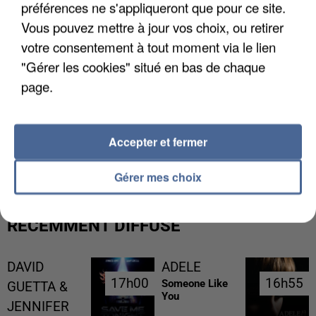
préférences ne s'appliqueront que pour ce site.
Vous pouvez mettre à jour vos choix, ou retirer
votre consentement à tout moment via le lien
"Gérer les cookies" situé en bas de chaque
page.
LES DONNÉES DE 300 000 CLIENTS DÉROBÉES À
Accepter et fermer
INTERMARCHÉ APRÈS UNE...
Gérer mes choix
RÉCEMMENT DIFFUSÉ
DAVID
ADELE
17h00
17h00
16h55
16h55
Someone Like
GUETTA &
You
JENNIFER