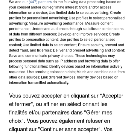
We and
our (447) partners
do the following data processing based on
your consent and/or our legitimate interest: Store and/or access
information on a device; Use limited data to select advertising; Create
profiles for personalised advertising; Use profiles to select personalised
advertising; Measure advertising performance; Measure content
performance; Understand audiences through statistics or combinations
of data from different sources; Develop and improve services; Create
profiles to personalise content; Use profiles to select personalised
content; Use limited data to select content; Ensure security, prevent and
detect fraud, and fix errors; Deliver and present advertising and content;
Save and communicate privacy choices. These technologies may
process personal data such as IP address and browsing data to offer
following functionalities: Identify devices based on information actively
requested; Use precise geolocation data; Match and combine data from
UNE TOURISTE DE L’OISE EMPORTÉE PAR UNE
other data sources; Link different devices; Identify devices based on
COULÉE DE BOUE EN HAUTE-SAVOIE
information transmitted automatically.
Vous pouvez accepter en cliquant sur "Accepter
et fermer", ou affiner en sélectionnant les
finalités et/ou partenaires dans "Gérer mes
choix". Vous pouvez également refuser en
cliquant sur "Continuer sans accepter". Vos