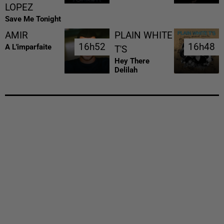
LOPEZ
Save Me Tonight
AMIR
PLAIN WHITE
16h52
16h52
16h48
16h48
A L'imparfaite
T'S
Hey There
Delilah