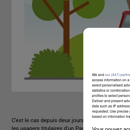
We and
our (447) partn
access information on a 
select personalised ad
statistics or combinatio
profiles to select person
Deliver and present adv
data such as IP address 
requested; Use precise g
based on information tra
C'est le cas depuis deux jours seulement. La déch
Vous pouvez acce
les usagers titulaires d'un Pass que sur rendez-vo