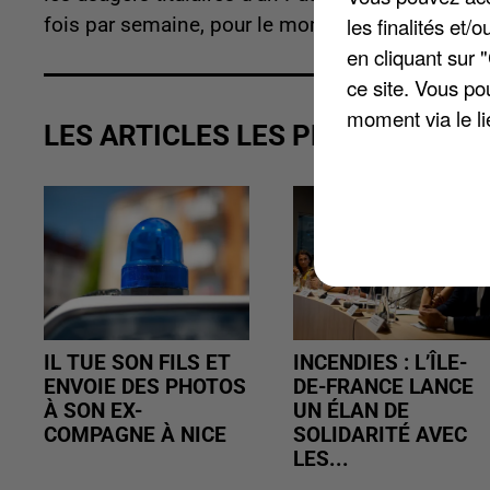
les finalités et
fois par semaine, pour le moment.
en cliquant sur 
ce site. Vous po
moment via le li
LES ARTICLES LES PLUS VUS
IL TUE SON FILS ET
INCENDIES : L’ÎLE-
ENVOIE DES PHOTOS
DE-FRANCE LANCE
À SON EX-
UN ÉLAN DE
COMPAGNE À NICE
SOLIDARITÉ AVEC
LES...