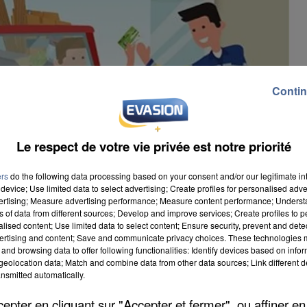
Contin
Le respect de votre vie privée est notre priorité
ers
do the following data processing based on your consent and/or our legitimate int
device; Use limited data to select advertising; Create profiles for personalised adver
vertising; Measure advertising performance; Measure content performance; Unders
ns of data from different sources; Develop and improve services; Create profiles to 
alised content; Use limited data to select content; Ensure security, prevent and detect
ertising and content; Save and communicate privacy choices. These technologies
and browsing data to offer following functionalities: Identify devices based on infor
eolocation data; Match and combine data from other data sources; Link different de
nsmitted automatically.
etterie a repris ses horaires habituels mais n'accueil
pter en cliquant sur "Accepter et fermer", ou affiner en
us. Il n'est, en outre, possible de venir qu'une seule