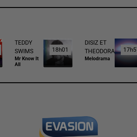
TEDDY
DISIZ ET
18h01
18h01
17h5
17h5
SWIMS
THEODORA
Mr Know It
Melodrama
All