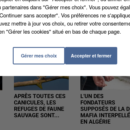
/ou partenaires dans "Gérer mes choix". Vous pouvez éga
"Continuer sans accepter". Vos préférences ne s'appliqu
uvez mettre à jour vos choix, ou retirer votre consenteme
en "Gérer les cookies" situé en bas de chaque page.
Gérer mes choix
Accepter et fermer
APRÈS TOUTES CES
L’UN DES
CANICULES, LES
FONDATEURS
REFUGES DE FAUNE
SUPPOSÉS DE LA D
SAUVAGE SONT...
MAFIA INTERPELL
EN ALGÉRIE