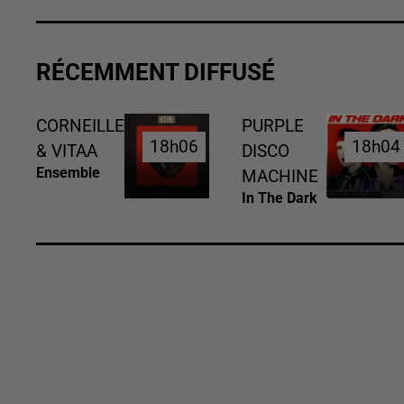
RÉCEMMENT DIFFUSÉ
CORNEILLE
PURPLE
18h06
18h06
18h04
18h04
& VITAA
DISCO
Ensemble
MACHINE
In The Dark