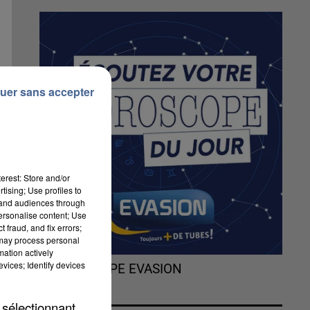
uer sans accepter
erest: Store and/or
tising; Use profiles to
tand audiences through
personalise content; Use
 fraud, and fix errors;
 may process personal
mation actively
vices; Identify devices
L'HOROSCOPE EVASION
le
 sélectionnant