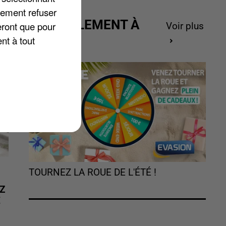
lement refuser
ACTUELLEMENT À
eront que pour
Voir plus
GAGNER
nt à tout
TOURNEZ LA ROUE DE L'ÉTÉ !
Z
É