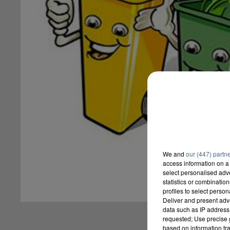
We and
our (447) partn
access information on a 
select personalised ad
statistics or combinatio
profiles to select person
Deliver and present adv
data such as IP address 
requested; Use precise g
based on information tra