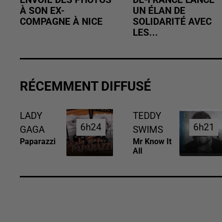
ENVOIE DES PHOTOS
DE-FRANCE LANCE
À SON EX-
UN ÉLAN DE
COMPAGNE À NICE
SOLIDARITÉ AVEC
LES...
RÉCEMMENT DIFFUSÉ
LADY
TEDDY
6h24
6h24
6h21
6h21
GAGA
SWIMS
Paparazzi
Mr Know It
All