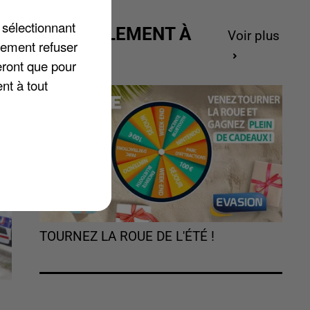
 sélectionnant
a
ACTUELLEMENT À
Voir plus
lement refuser
GAGNER
eront que pour
nt à tout
TOURNEZ LA ROUE DE L'ÉTÉ !