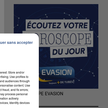
uer sans accepter
erest: Store and/or
tising; Use profiles to
tand audiences through
personalise content; Use
 fraud, and fix errors;
L'HOROSCOPE EVASION
 may process personal
mation actively
vices; Identify devices