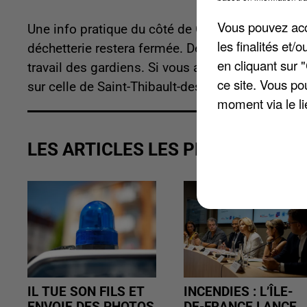
Vous pouvez acce
Une info pratique du côté de Chanteloup-en-Brie : 
les finalités et
déchetterie restera fermée. Des travaux vont av
en cliquant sur 
travail des gardiens. Si vous avez besoin de vou
ce site. Vous po
sur celle de Saint-Thibault-des-Vignes, elle se tr
moment via le li
LES ARTICLES LES PLUS VUS
IL TUE SON FILS ET
INCENDIES : L’ÎLE-