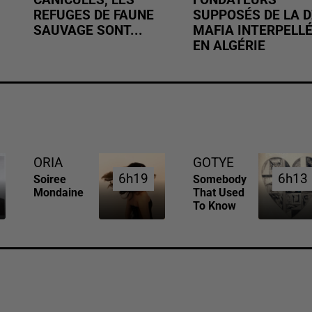
CANICULES, LES
FONDATEURS
REFUGES DE FAUNE
SUPPOSÉS DE LA D
SAUVAGE SONT...
MAFIA INTERPELL
EN ALGÉRIE
ORIA
GOTYE
6h19
6h19
6h13
6h13
Soiree
Somebody
Mondaine
That Used
To Know