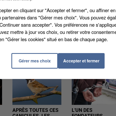
pter en cliquant sur "Accepter et fermer", ou affiner en
à partir d'aujourd'hui, et ce jusqu'à vendredi inclus, l
/ou partenaires dans "Gérer mes choix". Vous pouvez éga
oir lieu notamment pour améliorer les conditions de
"Continuer sans accepter". Vos préférences ne s'appliqu
s rendre dans une déchetterie n'hésitez à vous rendre
uvez mettre à jour vos choix, ou retirer votre consenteme
ouve dans la zone de La Courtillière.
en "Gérer les cookies" situé en bas de chaque page.
Gérer mes choix
Accepter et fermer
APRÈS TOUTES CES
L’UN DES