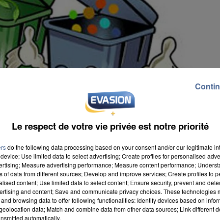
Contin
Le respect de votre vie privée est notre priorité
ers
do the following data processing based on your consent and/or our legitimate int
device; Use limited data to select advertising; Create profiles for personalised adver
vertising; Measure advertising performance; Measure content performance; Unders
ns of data from different sources; Develop and improve services; Create profiles to 
alised content; Use limited data to select content; Ensure security, prevent and detect
ertising and content; Save and communicate privacy choices. These technologies
and browsing data to offer following functionalities: Identify devices based on infor
eolocation data; Match and combine data from other data sources; Link different de
nsmitted automatically.