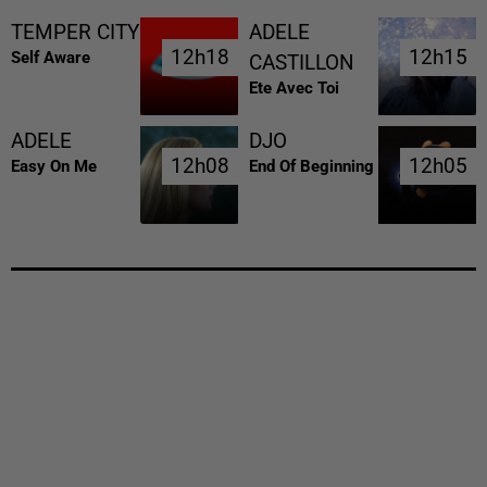
TEMPER CITY
ADELE
12h18
12h18
12h15
12h15
Self Aware
CASTILLON
Ete Avec Toi
ADELE
DJO
12h08
12h08
12h05
12h05
Easy On Me
End Of Beginning