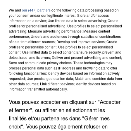
We and
our (447) partners
do the following data processing based on
your consent and/or our legitimate interest: Store and/or access
information on a device; Use limited data to select advertising; Create
profiles for personalised advertising; Use profiles to select personalised
advertising; Measure advertising performance; Measure content
performance; Understand audiences through statistics or combinations
of data from different sources; Develop and improve services; Create
profiles to personalise content; Use profiles to select personalised
content; Use limited data to select content; Ensure security, prevent and
detect fraud, and fix errors; Deliver and present advertising and content;
Save and communicate privacy choices. These technologies may
process personal data such as IP address and browsing data to offer
following functionalities: Identify devices based on information actively
requested; Use precise geolocation data; Match and combine data from
other data sources; Link different devices; Identify devices based on
information transmitted automatically.
Vous pouvez accepter en cliquant sur "Accepter
LES DONNÉES DE 300 000 CLIENTS DÉROBÉES À
et fermer", ou affiner en sélectionnant les
INTERMARCHÉ APRÈS UNE...
finalités et/ou partenaires dans "Gérer mes
choix". Vous pouvez également refuser en