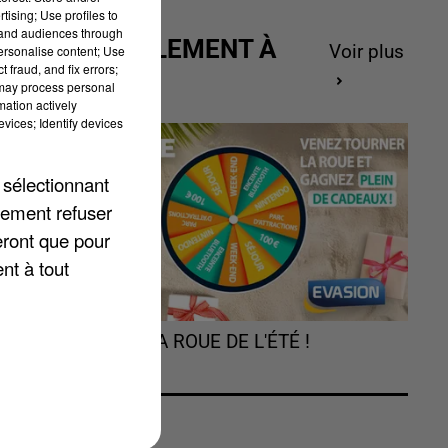
tising; Use profiles to
tand audiences through
ACTUELLEMENT À
Voir plus
personalise content; Use
 fraud, and fix errors;
GAGNER
 may process personal
mation actively
vices; Identify devices
 sélectionnant
lement refuser
eront que pour
nt à tout
s
sa
TOURNEZ LA ROUE DE L'ÉTÉ !