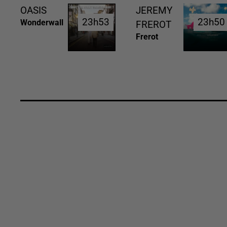
OASIS
JEREMY
23h53
23h53
23h50
23h50
Wonderwall
FREROT
Frerot