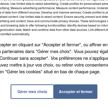
device; Use limited data to select advertising; Create profiles for personalised adver
vertising; Measure advertising performance; Measure content performance; Unders
ns of data from different sources; Develop and improve services; Create profiles to 
alised content; Use limited data to select content; Ensure security, prevent and detect
ertising and content; Save and communicate privacy choices. These technologies
and browsing data to offer following functionalities: Identify devices based on infor
eolocation data; Match and combine data from other data sources; Link different de
nsmitted automatically.
pter en cliquant sur "Accepter et fermer", ou affiner en
/ou partenaires dans "Gérer mes choix". Vous pouvez éga
"Continuer sans accepter". Vos préférences ne s'appliqu
uvez mettre à jour vos choix, ou retirer votre consenteme
ribunal correctionnel pour « blessures involontaire
en "Gérer les cookies" situé en bas de chaque page.
 de Seine-et-Marne, son berger malinois avait cassé 
vocat qui assurait sa défense a toutefois obtenu la
n.
Gérer mes choix
Accepter et fermer