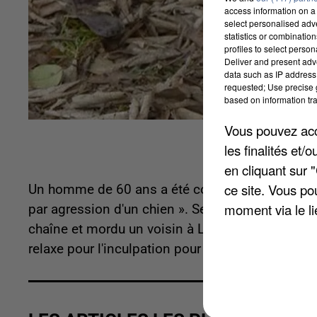
access information on a 
select personalised ad
statistics or combinatio
profiles to select person
Deliver and present adv
data such as IP address 
requested; Use precise g
based on information tra
Vous pouvez acce
les finalités et
en cliquant sur 
ce site. Vous po
Un homme de 60 ans a été condamné hier par le t
moment via le li
par agression d'un chien ». Selon La République
chaîne et mordu un voisin à La Croix-en-Brie. L'a
relaxe pour l'inculpation pour divagation du chie