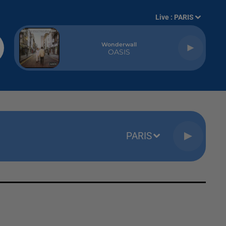
Live :
PARIS
Wonderwall
OASIS
PARIS