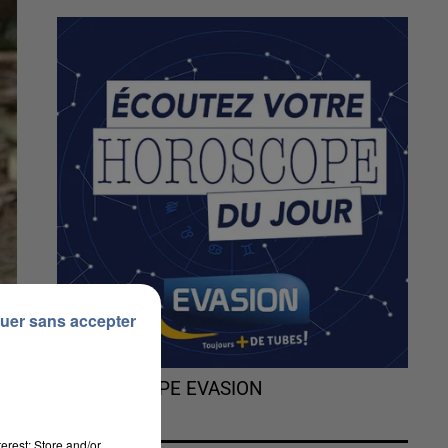
uer sans accepter
L'HOROSCOPE EVASION
erest: Store and/or