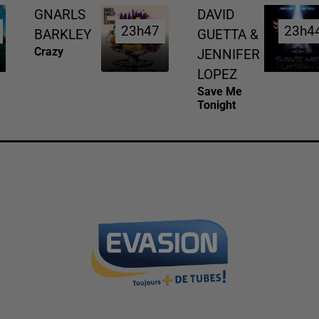
GNARLS
DAVID
23h47
23h47
23h4
23h4
BARKLEY
GUETTA &
Crazy
JENNIFER
LOPEZ
Save Me
Tonight