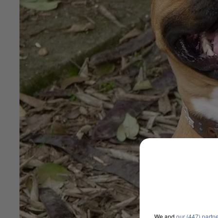
We and
our (447) partn