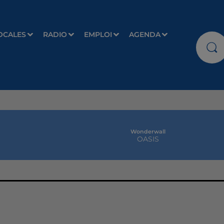
OCALES
RADIO
EMPLOI
AGENDA
Wonderwall
OASIS