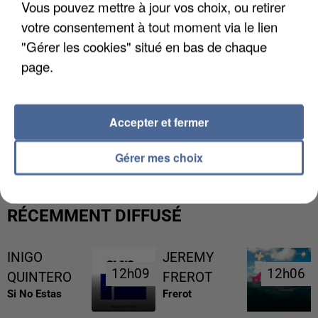
Vous pouvez mettre à jour vos choix, ou retirer
votre consentement à tout moment via le lien
"Gérer les cookies" situé en bas de chaque
page.
Accepter et fermer
UNE TOURISTE DE L’OISE EMPORTÉE PAR UNE
COULÉE DE BOUE EN HAUTE-SAVOIE
Gérer mes choix
RÉCEMMENT DIFFUSÉ
INIGO
JEREMY
12h09
12h09
12h06
12h06
QUINTERO
FREROT
Si No Estas
Frerot