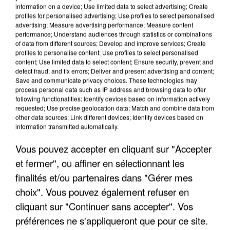
information on a device; Use limited data to select advertising; Create
profiles for personalised advertising; Use profiles to select personalised
advertising; Measure advertising performance; Measure content
performance; Understand audiences through statistics or combinations
of data from different sources; Develop and improve services; Create
profiles to personalise content; Use profiles to select personalised
content; Use limited data to select content; Ensure security, prevent and
detect fraud, and fix errors; Deliver and present advertising and content;
Save and communicate privacy choices. These technologies may
process personal data such as IP address and browsing data to offer
following functionalities: Identify devices based on information actively
requested; Use precise geolocation data; Match and combine data from
other data sources; Link different devices; Identify devices based on
UN SECOND CADRE DE LA DZ MAFIA
information transmitted automatically.
INTERPELLÉ EN ALGÉRIE
Vous pouvez accepter en cliquant sur "Accepter
et fermer", ou affiner en sélectionnant les
finalités et/ou partenaires dans "Gérer mes
choix". Vous pouvez également refuser en
cliquant sur "Continuer sans accepter". Vos
préférences ne s'appliqueront que pour ce site.