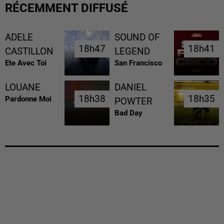
RÉCEMMENT DIFFUSÉ
ADELE
SOUND OF
18h47
18h47
18h41
18h41
CASTILLON
LEGEND
Ete Avec Toi
San Francisco
LOUANE
DANIEL
18h38
18h38
18h35
18h35
Pardonne Moi
POWTER
Bad Day