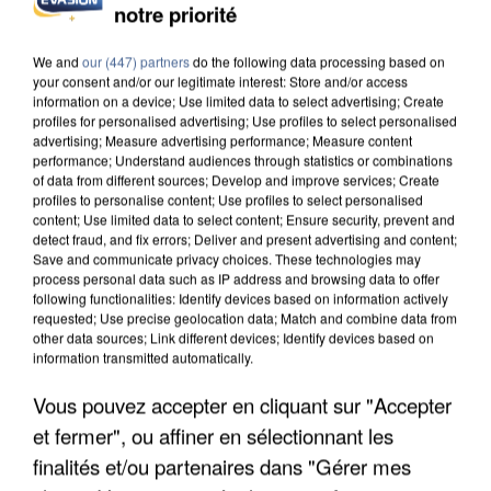
notre priorité
L’UN DES FONDATEURS SUPPOSÉS DE LA DZ
MAFIA INTERPELLÉ EN ALGÉRIE
We and
our (447) partners
do the following data processing based on
your consent and/or our legitimate interest: Store and/or access
information on a device; Use limited data to select advertising; Create
profiles for personalised advertising; Use profiles to select personalised
advertising; Measure advertising performance; Measure content
performance; Understand audiences through statistics or combinations
of data from different sources; Develop and improve services; Create
profiles to personalise content; Use profiles to select personalised
content; Use limited data to select content; Ensure security, prevent and
detect fraud, and fix errors; Deliver and present advertising and content;
Save and communicate privacy choices. These technologies may
process personal data such as IP address and browsing data to offer
following functionalities: Identify devices based on information actively
requested; Use precise geolocation data; Match and combine data from
other data sources; Link different devices; Identify devices based on
information transmitted automatically.
Vous pouvez accepter en cliquant sur "Accepter
et fermer", ou affiner en sélectionnant les
UN SECOND CADRE DE LA DZ MAFIA
INTERPELLÉ EN ALGÉRIE
finalités et/ou partenaires dans "Gérer mes