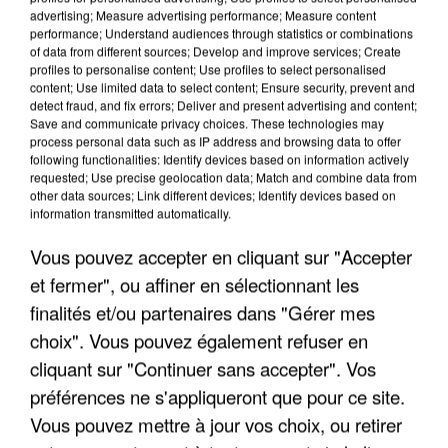
advertising; Measure advertising performance; Measure content
performance; Understand audiences through statistics or combinations
of data from different sources; Develop and improve services; Create
profiles to personalise content; Use profiles to select personalised
content; Use limited data to select content; Ensure security, prevent and
detect fraud, and fix errors; Deliver and present advertising and content;
Save and communicate privacy choices. These technologies may
process personal data such as IP address and browsing data to offer
following functionalities: Identify devices based on information actively
L’UN DES FONDATEURS SUPPOSÉS DE LA DZ
requested; Use precise geolocation data; Match and combine data from
MAFIA INTERPELLÉ EN ALGÉRIE
other data sources; Link different devices; Identify devices based on
information transmitted automatically.
Vous pouvez accepter en cliquant sur "Accepter
et fermer", ou affiner en sélectionnant les
finalités et/ou partenaires dans "Gérer mes
choix". Vous pouvez également refuser en
cliquant sur "Continuer sans accepter". Vos
préférences ne s'appliqueront que pour ce site.
Vous pouvez mettre à jour vos choix, ou retirer