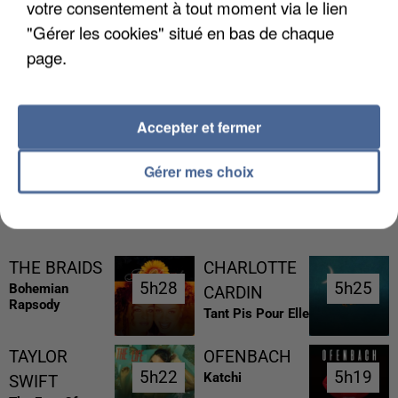
votre consentement à tout moment via le lien
"Gérer les cookies" situé en bas de chaque
page.
L’UN DES FONDATEURS SUPPOSÉS DE LA DZ
MAFIA INTERPELLÉ EN ALGÉRIE
Accepter et fermer
Gérer mes choix
RÉCEMMENT DIFFUSÉ
THE BRAIDS
CHARLOTTE
5h28
5h28
5h25
5h25
Bohemian
CARDIN
Rapsody
Tant Pis Pour Elle
TAYLOR
OFENBACH
5h22
5h22
5h19
5h19
Katchi
SWIFT