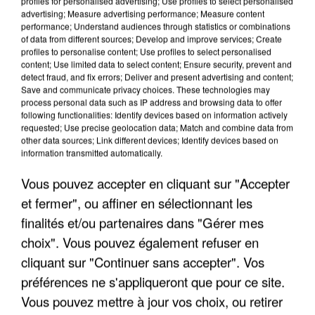
profiles for personalised advertising; Use profiles to select personalised
advertising; Measure advertising performance; Measure content
performance; Understand audiences through statistics or combinations
of data from different sources; Develop and improve services; Create
profiles to personalise content; Use profiles to select personalised
content; Use limited data to select content; Ensure security, prevent and
detect fraud, and fix errors; Deliver and present advertising and content;
Save and communicate privacy choices. These technologies may
process personal data such as IP address and browsing data to offer
following functionalities: Identify devices based on information actively
APRÈS TOUTES CES CANICULES, LES REFUGES
requested; Use precise geolocation data; Match and combine data from
DE FAUNE SAUVAGE SONT...
other data sources; Link different devices; Identify devices based on
information transmitted automatically.
Vous pouvez accepter en cliquant sur "Accepter
et fermer", ou affiner en sélectionnant les
finalités et/ou partenaires dans "Gérer mes
choix". Vous pouvez également refuser en
cliquant sur "Continuer sans accepter". Vos
préférences ne s'appliqueront que pour ce site.
Vous pouvez mettre à jour vos choix, ou retirer