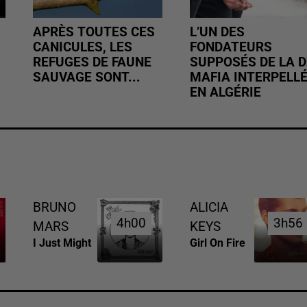
APRÈS TOUTES CES
L’UN DES
CANICULES, LES
FONDATEURS
REFUGES DE FAUNE
SUPPOSÉS DE LA D
SAUVAGE SONT...
MAFIA INTERPELL
EN ALGÉRIE
BRUNO
ALICIA
4h00
4h00
3h56
3h56
MARS
KEYS
I Just Might
Girl On Fire