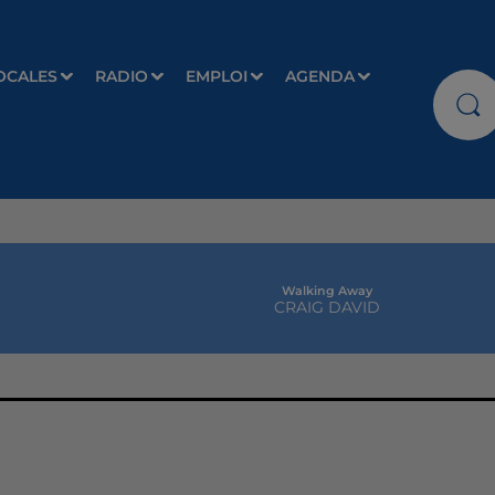
OCALES
RADIO
EMPLOI
AGENDA
Walking Away
CRAIG DAVID