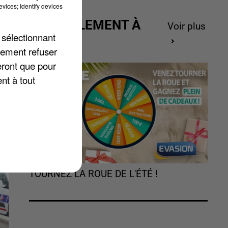
vices; Identify devices
ACTUELLEMENT À
Voir plus
 sélectionnant
GAGNER
lement refuser
er
eront que pour
nt à tout
TOURNEZ LA ROUE DE L'ÉTÉ !