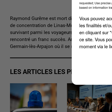
requested; Use precise g
based on information tra
Vous pouvez acce
Raymond Gurême est mort dimanche dernier à Arp
les finalités et
de concentration de Linas-Montlhéry durant la Se
en cliquant sur 
survivant parmi les voyageurs, rappelle
Le Paris
ce site. Vous po
rencontré un franc succès. Amoureux de l'Esso
moment via le li
Germain-lès-Arpajon où il se sédentarisa. C'est l
LES ARTICLES LES PLUS VUS