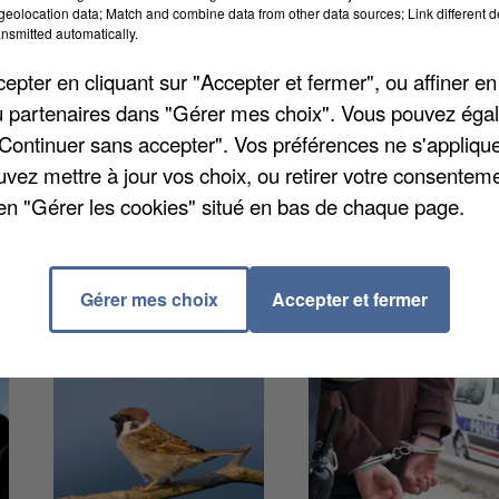
eolocation data; Match and combine data from other data sources; Link different de
nsmitted automatically.
pter en cliquant sur "Accepter et fermer", ou affiner en
ajon, à l'âge de 95 ans. Il fut interné dans le camp
/ou partenaires dans "Gérer mes choix". Vous pouvez éga
conde Guerre mondiale, et en était d'ailleurs le derni
"Continuer sans accepter". Vos préférences ne s'appliqu
ien
. Ses mémoires « Interdit aux nomades » avaient
uvez mettre à jour vos choix, ou retirer votre consenteme
nne, Raymond Gurême posa sa caravane à Saint-
en "Gérer les cookies" situé en bas de chaque page.
à qu'auront lieu ses funérailles demain.
Gérer mes choix
Accepter et fermer