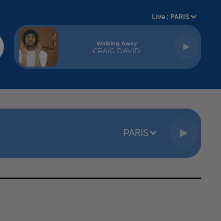
Live :
PARIS
Walking Away
CRAIG DAVID
PARIS