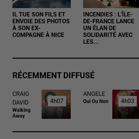
IL TUE SON FILS ET
INCENDIES : L’ÎLE-
ENVOIE DES PHOTOS
DE-FRANCE LANCE
À SON EX-
UN ÉLAN DE
COMPAGNE À NICE
SOLIDARITÉ AVEC
LES...
RÉCEMMENT DIFFUSÉ
CRAIG
ANGELE
4h07
4h07
4h03
4h03
Oui Ou Non
DAVID
Walking
Away