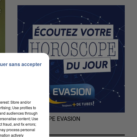
uer sans accepter
erest: Store and/or
tising; Use profiles to
tand audiences through
L'HOROSCOPE EVASION
personalise content; Use
 fraud, and fix errors;
 may process personal
mation actively