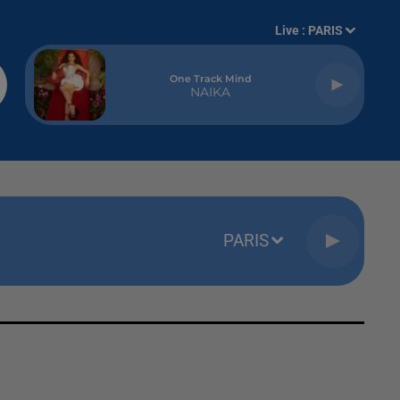
Live :
PARIS
One Track Mind
NAIKA
PARIS