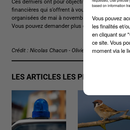
requested; Use precise g
Ces derniers ont pour objectifs de permettre de f
based on information tra
financières qui s'offrent à vous une fois à la re
Vous pouvez acce
organisées de mai à novembre 2023 à Hornoy-le-
les finalités et
Vous pouvez demander plus d'infos en appelant
en cliquant sur 
ce site. Vous po
moment via le li
Crédit : Nicolas Chacun - Olivier Doyen
LES ARTICLES LES PLUS VUS