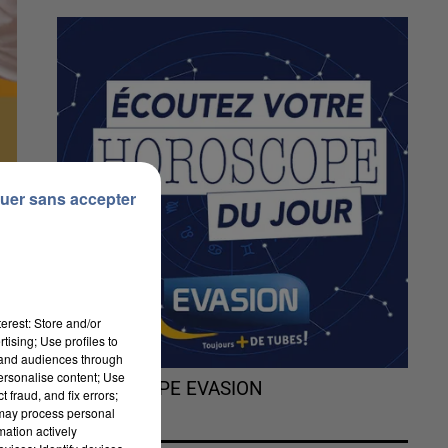
uer sans accepter
erest: Store and/or
tising; Use profiles to
tand audiences through
personalise content; Use
L'HOROSCOPE EVASION
 fraud, and fix errors;
 may process personal
mation actively