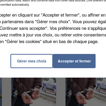
eolocation data; Match and combine data from other data sources; Link different de
aire le point sur les aides administratives et
nsmitted automatically.
traite. Sept séances collectives de deux heures seront
pter en cliquant sur "Accepter et fermer", ou affiner en
Bourg, à Beaucamp-le-vieux et à Poix-de-Picardie.
/ou partenaires dans "Gérer mes choix". Vous pouvez éga
 le 03 22 90 19 65.
"Continuer sans accepter". Vos préférences ne s'appliqu
uvez mettre à jour vos choix, ou retirer votre consenteme
en "Gérer les cookies" situé en bas de chaque page.
Gérer mes choix
Accepter et fermer