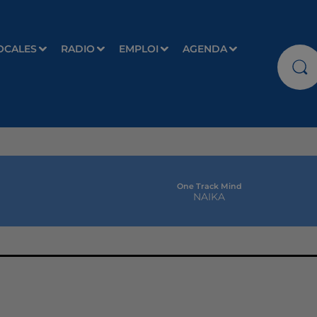
OCALES
RADIO
EMPLOI
AGENDA
One Track Mind
NAIKA