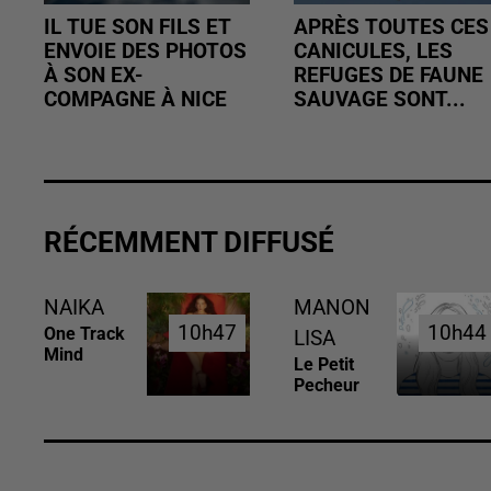
IL TUE SON FILS ET
APRÈS TOUTES CES
ENVOIE DES PHOTOS
CANICULES, LES
À SON EX-
REFUGES DE FAUNE
COMPAGNE À NICE
SAUVAGE SONT...
RÉCEMMENT DIFFUSÉ
NAIKA
MANON
10h47
10h47
10h44
10h44
One Track
LISA
Mind
Le Petit
Pecheur