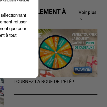
vices; Identify devices
ACTUELLEMENT À
Voir plus
 sélectionnant
GAGNER
lement refuser
eront que pour
nt à tout
TOURNEZ LA ROUE DE L'ÉTÉ !