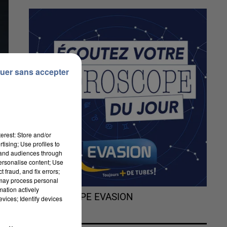
uer sans accepter
erest: Store and/or
tising; Use profiles to
tand audiences through
personalise content; Use
 fraud, and fix errors;
 may process personal
mation actively
l.
L'HOROSCOPE EVASION
vices; Identify devices
s
-