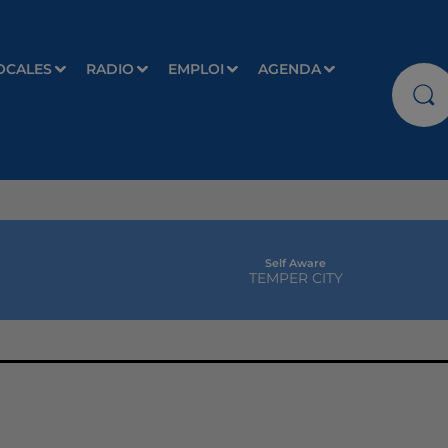
OCALES
RADIO
EMPLOI
AGENDA
Self Aware
TEMPER CITY