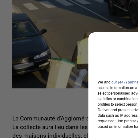
We and
our (447) partn
access information on a 
select personalised ad
statistics or combinatio
profiles to select person
Deliver and present adv
data such as IP address 
La Communauté d'Agglomération poursuivra sa ges
requested; Use precise g
based on information tra
La collecte aura lieu dans les habitats collect
des maisons individuelles, elles seront vidées s