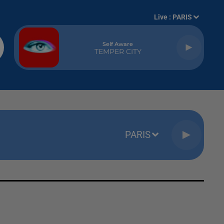
Live :
PARIS
Self Aware
TEMPER CITY
PARIS