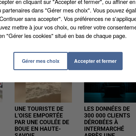
pter en cliquant sur "Accepter et fermer", ou affiner en
tir de 19 heures la veille du ramassage. Plus d'infos a
/ou partenaires dans "Gérer mes choix". Vous pouvez éga
"Continuer sans accepter". Vos préférences ne s'appliqu
uvez mettre à jour vos choix, ou retirer votre consenteme
en "Gérer les cookies" situé en bas de chaque page.
Gérer mes choix
Accepter et fermer
UNE TOURISTE DE
LES DONNÉES DE
L’OISE EMPORTÉE
300 000 CLIENTS
PAR UNE COULÉE DE
DÉROBÉES À
BOUE EN HAUTE-
INTERMARCHÉ
SAVOIE
APRÈS UNE...