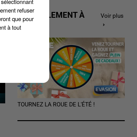
 sélectionnant
u
lement refuser
ACTUELLEMENT À
Voir plus
eront que pour
GAGNER
nt à tout
TOURNEZ LA ROUE DE L'ÉTÉ !