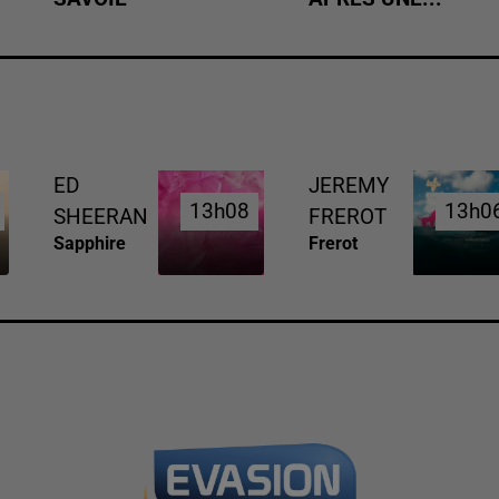
ED
JEREMY
13h08
13h08
13h0
13h0
SHEERAN
FREROT
Sapphire
Frerot