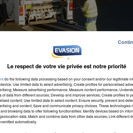
Contin
Le respect de votre vie privée est notre priorité
ers
do the following data processing based on your consent and/or our legitimate int
device; Use limited data to select advertising; Create profiles for personalised adver
vertising; Measure advertising performance; Measure content performance; Unders
ns of data from different sources; Develop and improve services; Create profiles to 
alised content; Use limited data to select content; Ensure security, prevent and detect
ertising and content; Save and communicate privacy choices. These technologies
and browsing data to offer following functionalities: Identify devices based on infor
tion des déchets durant le jour férié du lundi 5 avri
eolocation data; Match and combine data from other data sources; Link different de
nsmitted automatically.
ifs des différentes communes. Concernant les poubelle
eulement à Rousseloy, Saint-Vaast-lès-Mello et Villers