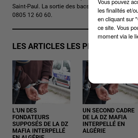
Vous pouvez acce
Saint-Paul. La sortie des bacs doit se faire à par
les finalités et
0805 12 60 60.
en cliquant sur 
ce site. Vous po
moment via le li
LES ARTICLES LES PLUS VUS
L’UN DES
UN SECOND CADRE
FONDATEURS
DE LA DZ MAFIA
SUPPOSÉS DE LA DZ
INTERPELLÉ EN
MAFIA INTERPELLÉ
ALGÉRIE
EN ALGÉRIE