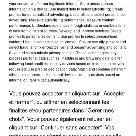
your consent and/or our legitimate interest: Store and/or access
information on a device; Use limited data to select advertising; Create
profiles for personalised advertising; Use profiles to select personalised
advertising; Measure advertising performance; Measure content
performance; Understand audiences through statistics or combinations
of data from different sources; Develop and improve services; Create
profiles to personalise content; Use profiles to select personalised
content; Use limited data to select content; Ensure security, prevent and
detect fraud, and fix errors; Deliver and present advertising and content;
Save and communicate privacy choices. These technologies may
process personal data such as IP address and browsing data to offer
following functionalities: Identify devices based on information actively
requested; Use precise geolocation data; Match and combine data from
other data sources; Link different devices; Identify devices based on
information transmitted automatically.
UNE TOURISTE DE L’OISE EMPORTÉE PAR UNE
COULÉE DE BOUE EN HAUTE-SAVOIE
Vous pouvez accepter en cliquant sur "Accepter
et fermer", ou affiner en sélectionnant les
finalités et/ou partenaires dans "Gérer mes
choix". Vous pouvez également refuser en
cliquant sur "Continuer sans accepter". Vos
préférences ne s'appliqueront que pour ce site.