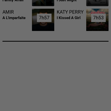
AMIR
KATY PERRY
7h57
7h57
7h53
7h53
A L'imparfaite
I Kissed A Girl