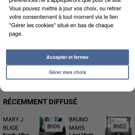
Vous pouvez mettre à jour vos choix, ou retirer
votre consentement à tout moment via le lien
"Gérer les cookies" situé en bas de chaque
page.
Accepter et fermer
LES DONNÉES DE 300 000 CLIENTS DÉROBÉES À
INTERMARCHÉ APRÈS UNE...
Gérer mes choix
RÉCEMMENT DIFFUSÉ
MARY J
BRUNO
8h06
8h06
8h02
8h02
BLIGE
MARS
Family Affair
I Just Might