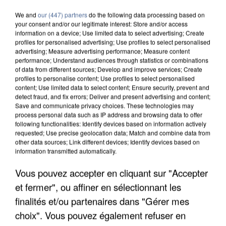
We and
our (447) partners
do the following data processing based on
your consent and/or our legitimate interest: Store and/or access
information on a device; Use limited data to select advertising; Create
profiles for personalised advertising; Use profiles to select personalised
advertising; Measure advertising performance; Measure content
performance; Understand audiences through statistics or combinations
of data from different sources; Develop and improve services; Create
profiles to personalise content; Use profiles to select personalised
content; Use limited data to select content; Ensure security, prevent and
detect fraud, and fix errors; Deliver and present advertising and content;
Save and communicate privacy choices. These technologies may
process personal data such as IP address and browsing data to offer
following functionalities: Identify devices based on information actively
requested; Use precise geolocation data; Match and combine data from
other data sources; Link different devices; Identify devices based on
information transmitted automatically.
Vous pouvez accepter en cliquant sur "Accepter
APRÈS TOUTES CES CANICULES, LES REFUGES
DE FAUNE SAUVAGE SONT...
et fermer", ou affiner en sélectionnant les
finalités et/ou partenaires dans "Gérer mes
choix". Vous pouvez également refuser en