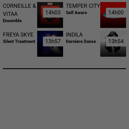
CORNEILLE &
TEMPER CITY
14h03
14h03
14h00
14h00
Self Aware
VITAA
Ensemble
FREYA SKYE
INDILA
13h57
13h57
13h54
13h54
Silent Treatment
Derniere Danse