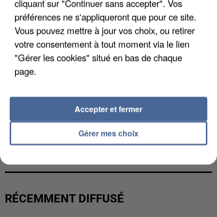
cliquant sur "Continuer sans accepter". Vos
préférences ne s'appliqueront que pour ce site.
Vous pouvez mettre à jour vos choix, ou retirer
votre consentement à tout moment via le lien
"Gérer les cookies" situé en bas de chaque
page.
Accepter et fermer
Gérer mes choix
L’UN DES FONDATEURS SUPPOSÉS DE LA DZ
MAFIA INTERPELLÉ EN ALGÉRIE
RÉCEMMENT DIFFUSÉ