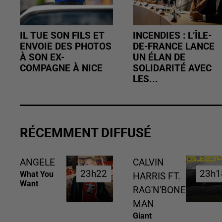
IL TUE SON FILS ET
INCENDIES : L’ÎLE-
ENVOIE DES PHOTOS
DE-FRANCE LANCE
À SON EX-
UN ÉLAN DE
COMPAGNE À NICE
SOLIDARITÉ AVEC
LES...
RÉCEMMENT DIFFUSÉ
ANGELE
CALVIN
23h22
23h22
23h1
23h1
What You
HARRIS FT.
Want
RAG'N'BONE
MAN
Giant