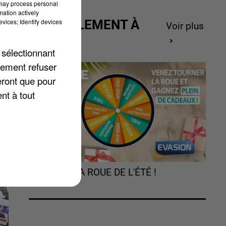
 may process personal
mation actively
vices; Identify devices
ACTUELLEMENT À
Voir plus
GAGNER
 sélectionnant
lement refuser
eront que pour
nt à tout
TOURNEZ LA ROUE DE L'ÉTÉ !