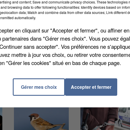
ertising and content; Save and communicate privacy choices. These technologies
and browsing data to offer following functionalities: Identify devices based on infor
eolocation data; Match and combine data from other data sources; Link different de
nsmitted automatically.
pter en cliquant sur "Accepter et fermer", ou affiner en
t aux abords des voies. Les sapeurs-pompiers sont
/ou partenaires dans "Gérer mes choix". Vous pouvez éga
Les usagers de la ligne ont pu de nouveau emprunter
"Continuer sans accepter". Vos préférences ne s'appliqu
issements sont tout de même à anticiper sur la ligne
uvez mettre à jour vos choix, ou retirer votre consenteme
a montée des eaux de la Seine.
en "Gérer les cookies" situé en bas de chaque page.
Gérer mes choix
Accepter et fermer