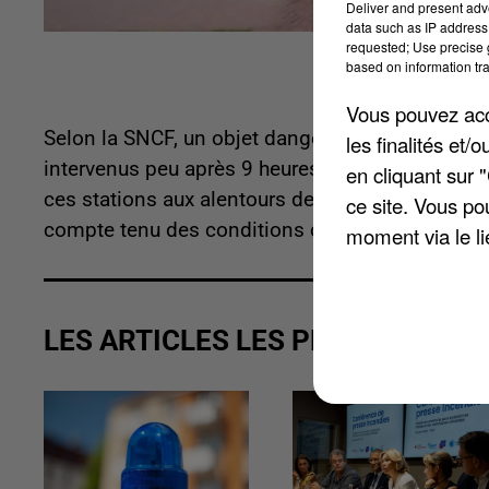
Deliver and present adv
data such as IP address 
requested; Use precise g
based on information tra
Vous pouvez acce
Selon la SNCF, un objet dangereux était présen
les finalités et
intervenus peu après 9 heures dans le secteur. 
en cliquant sur 
ces stations aux alentours de 10h30. Des ralent
ce site. Vous po
compte tenu des conditions climatiques et de l
moment via le li
LES ARTICLES LES PLUS VUS