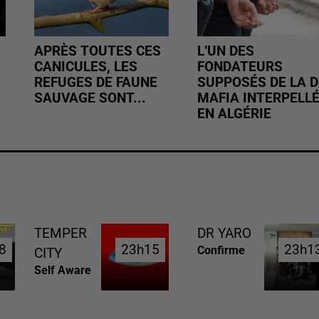
APRÈS TOUTES CES
L’UN DES
CANICULES, LES
FONDATEURS
REFUGES DE FAUNE
SUPPOSÉS DE LA D
SAUVAGE SONT...
MAFIA INTERPELL
EN ALGÉRIE
TEMPER
DR YARO
8
8
23h15
23h15
23h1
23h1
Confirme
CITY
Self Aware