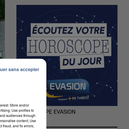
uer sans accepter
erest: Store and/or
tising; Use profiles to
L'HOROSCOPE EVASION
tand audiences through
personalise content; Use
 fraud, and fix errors;