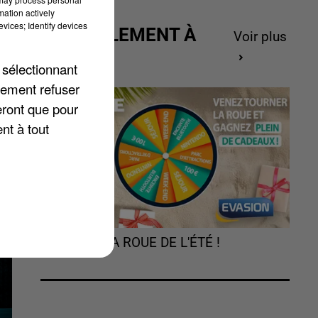
mation actively
vices; Identify devices
ACTUELLEMENT À
es
Voir plus
GAGNER
 sélectionnant
lement refuser
eront que pour
nt à tout
TOURNEZ LA ROUE DE L'ÉTÉ !