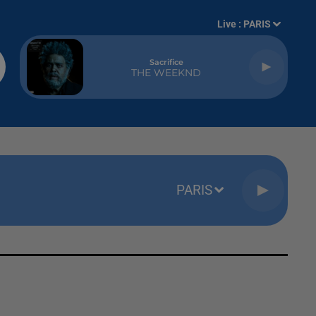
Live :
PARIS
Sacrifice
THE WEEKND
PARIS