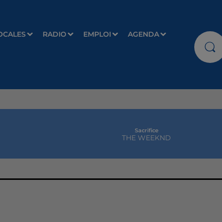
OCALES
RADIO
EMPLOI
AGENDA
Sacrifice
THE WEEKND