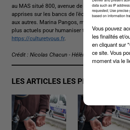
data such as IP address 
au MAS situé 800, avenue de l'Europe. Il sera q
requested; Use precise g
apprises sur les bancs de l'école. Durant ce sp
based on information tra
aux autres. Marina Pangos, metteur en scène, se
Vous pouvez acce
plus actuels pour humaniser tous les personnage
les finalités et
https://culturetvous.fr
.
en cliquant sur 
ce site. Vous po
Crédit : Nicolas Chacun - Hélène Virat
moment via le li
LES ARTICLES LES PLUS VUS