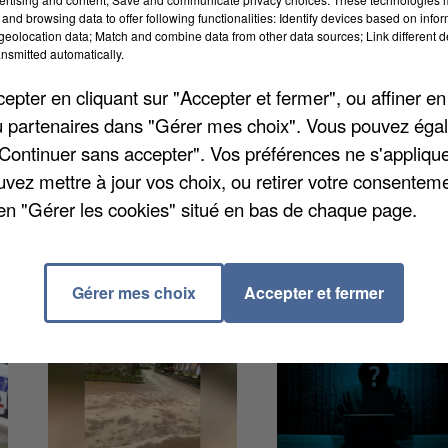
and browsing data to offer following functionalities: Identify devices based on infor
uestion de replonger dans les fables de La Fontaine
eolocation data; Match and combine data from other data sources; Link different de
ectacle, les fables les plus connues rendront hommag
nsmitted automatically.
 sert d'illustrations anciennes et de mangas colorés
pter en cliquant sur "Accepter et fermer", ou affiner en
s. Tarifs de 9€ à 15€. Plus d'informations sur
/ou partenaires dans "Gérer mes choix". Vous pouvez éga
"Continuer sans accepter". Vos préférences ne s'appliqu
uvez mettre à jour vos choix, ou retirer votre consenteme
en "Gérer les cookies" situé en bas de chaque page.
Gérer mes choix
Accepter et fermer