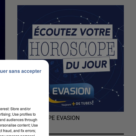
uer sans accepter
erest: Store and/or
tising; Use profiles to
L'HOROSCOPE EVASION
tand audiences through
personalise content; Use
 fraud, and fix errors;
 may process personal