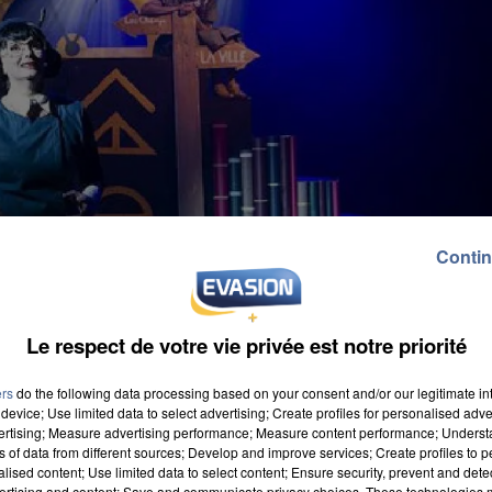
Contin
Le respect de votre vie privée est notre priorité
ers
do the following data processing based on your consent and/or our legitimate int
device; Use limited data to select advertising; Create profiles for personalised adver
vertising; Measure advertising performance; Measure content performance; Unders
ns of data from different sources; Develop and improve services; Create profiles to 
alised content; Use limited data to select content; Ensure security, prevent and detect
la fourmi » prendra place vendredi 4 février à 19h30,
ertising and content; Save and communicate privacy choices. These technologies