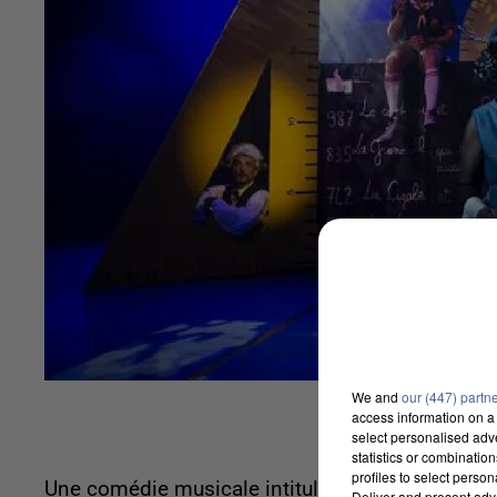
We and
our (447) partn
access information on a 
select personalised ad
statistics or combinatio
profiles to select person
Une comédie musicale intitulée « La cigale sans 
Deliver and present adv