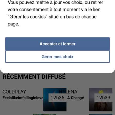
Vous pouvez mettre à jour vos choix, ou retirer
votre consentement à tout moment via le lien
"Gérer les cookies" situé en bas de chaque
page.
Accepter et fermer
UNE TOURISTE DE L’OISE EMPORTÉE PAR UNE
COULÉE DE BOUE EN HAUTE-SAVOIE
Gérer mes choix
RÉCEMMENT DIFFUSÉ
COLDPLAY
HELENA
12h36
12h36
12h33
12h33
Feelslikeimfallinginlove
Tout A Changé