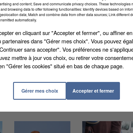
ertising and content; Save and communicate privacy choices. These technologies
and browsing data to offer following functionalities: Identify devices based on infor
eolocation data; Match and combine data from other data sources; Link different de
nsmitted automatically.
 France. Pour l'occasion, la commune vous convie pou
pter en cliquant sur "Accepter et fermer", ou affiner en
on devrait prendre place autour du cirque de la
/ou partenaires dans "Gérer mes choix". Vous pouvez éga
niquement sur réservation et pour les enfants âgés de
"Continuer sans accepter". Vos préférences ne s'appliqu
rès du 06 77 22 99 77.
uvez mettre à jour vos choix, ou retirer votre consenteme
en "Gérer les cookies" situé en bas de chaque page.
Gérer mes choix
Accepter et fermer