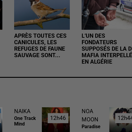
APRÈS TOUTES CES
L’UN DES
CANICULES, LES
FONDATEURS
REFUGES DE FAUNE
SUPPOSÉS DE LA D
SAUVAGE SONT...
MAFIA INTERPELL
EN ALGÉRIE
NAIKA
NOA
12h46
12h46
12h4
12h4
One Track
MOON
Mind
Paradise