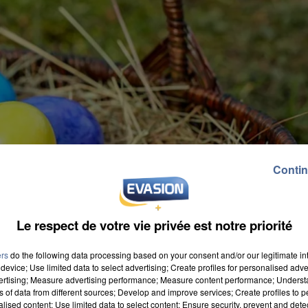
Contin
Le respect de votre vie privée est notre priorité
ers
do the following data processing based on your consent and/or our legitimate int
device; Use limited data to select advertising; Create profiles for personalised adver
vertising; Measure advertising performance; Measure content performance; Unders
ns of data from different sources; Develop and improve services; Create profiles to 
alised content; Use limited data to select content; Ensure security, prevent and detect