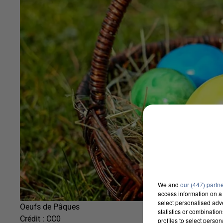
We and
our (447) partn
access information on a 
select personalised ad
Oeufs de Pâques
statistics or combinatio
Crédit :
CC0
profiles to select person