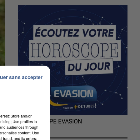
uer sans accepter
erest: Store and/or
L'HOROSCOPE EVASION
tising; Use profiles to
tand audiences through
personalise content; Use
 fraud, and fix errors;