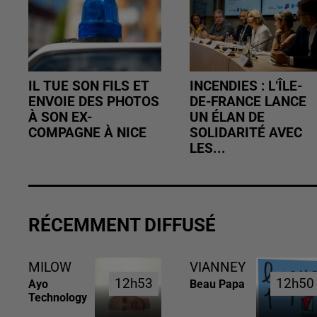
IL TUE SON FILS ET
INCENDIES : L’ÎLE-
ENVOIE DES PHOTOS
DE-FRANCE LANCE
À SON EX-
UN ÉLAN DE
COMPAGNE À NICE
SOLIDARITÉ AVEC
LES...
RÉCEMMENT DIFFUSÉ
MILOW
VIANNEY
12h53
12h53
12h50
12h50
Ayo
Beau Papa
Technology