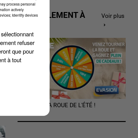
 may process personal
mation actively
ACTUELLEMENT À
vices; Identify devices
Voir plus
GAGNER
r
 sélectionnant
lement refuser
eront que pour
nt à tout
TOURNEZ LA ROUE DE L'ÉTÉ !