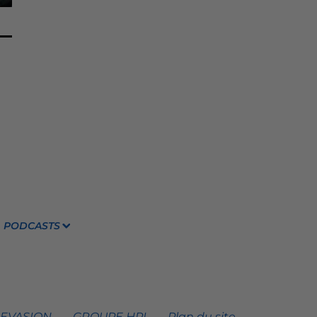
PODCASTS
 EVASION
GROUPE HPI
Plan du site