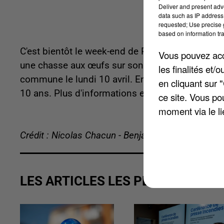
Deliver and present adv
data such as IP address 
requested; Use precise g
based on information tra
C'est bientôt le week-end de Pâques partout en
Vous pouvez acce
une chasse aux œufs sur son territoire. L'opérati
les finalités et
commune le lundi 10 avril. En revanche, c'est u
en cliquant sur 
10 ans. Plus d'informations et inscriptions aup
ce site. Vous po
moment via le li
Crédit : Nicolas Chacun - Benjamin Swiniarski
LES ARTICLES LES PLUS VUS