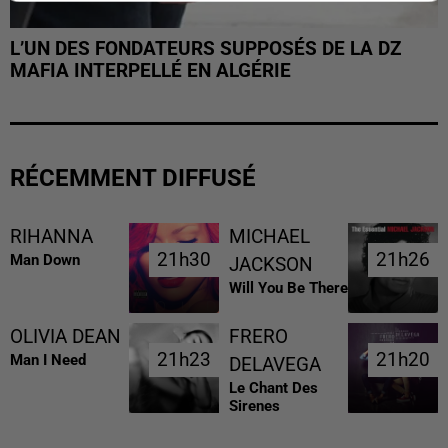
L’UN DES FONDATEURS SUPPOSÉS DE LA DZ
MAFIA INTERPELLÉ EN ALGÉRIE
RÉCEMMENT DIFFUSÉ
RIHANNA
MICHAEL
21h30
21h30
21h26
21h26
Man Down
JACKSON
Will You Be There
OLIVIA DEAN
FRERO
21h23
21h23
21h20
21h20
Man I Need
DELAVEGA
Le Chant Des
Sirenes