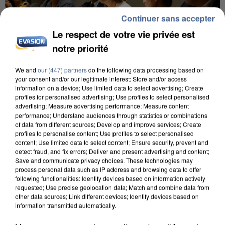
Continuer sans accepter
Le respect de votre vie privée est
notre priorité
We and
our (447) partners
do the following data processing based on
your consent and/or our legitimate interest: Store and/or access
INCENDIES : L’ÎLE-DE-FRANCE LANCE UN ÉLAN
information on a device; Use limited data to select advertising; Create
profiles for personalised advertising; Use profiles to select personalised
DE SOLIDARITÉ AVEC LES...
advertising; Measure advertising performance; Measure content
performance; Understand audiences through statistics or combinations
of data from different sources; Develop and improve services; Create
profiles to personalise content; Use profiles to select personalised
content; Use limited data to select content; Ensure security, prevent and
detect fraud, and fix errors; Deliver and present advertising and content;
Save and communicate privacy choices. These technologies may
process personal data such as IP address and browsing data to offer
following functionalities: Identify devices based on information actively
requested; Use precise geolocation data; Match and combine data from
other data sources; Link different devices; Identify devices based on
information transmitted automatically.