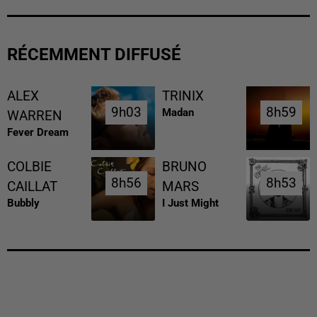
RÉCEMMENT DIFFUSÉ
ALEX
TRINIX
9h03
9h03
8h59
8h59
Madan
WARREN
Fever Dream
COLBIE
BRUNO
8h56
8h56
8h53
8h53
CAILLAT
MARS
Bubbly
I Just Might