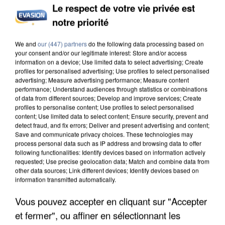
Le respect de votre vie privée est
notre priorité
INCENDIES : L’ÎLE-DE-FRANCE LANCE UN ÉLAN
We and
our (447) partners
do the following data processing based on
DE SOLIDARITÉ AVEC LES...
your consent and/or our legitimate interest: Store and/or access
information on a device; Use limited data to select advertising; Create
profiles for personalised advertising; Use profiles to select personalised
advertising; Measure advertising performance; Measure content
performance; Understand audiences through statistics or combinations
of data from different sources; Develop and improve services; Create
profiles to personalise content; Use profiles to select personalised
content; Use limited data to select content; Ensure security, prevent and
detect fraud, and fix errors; Deliver and present advertising and content;
Save and communicate privacy choices. These technologies may
process personal data such as IP address and browsing data to offer
following functionalities: Identify devices based on information actively
requested; Use precise geolocation data; Match and combine data from
other data sources; Link different devices; Identify devices based on
information transmitted automatically.
Vous pouvez accepter en cliquant sur "Accepter
et fermer", ou affiner en sélectionnant les