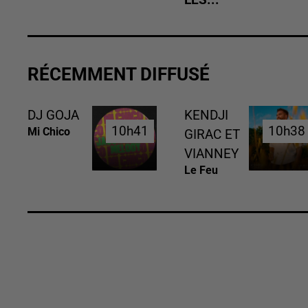
RÉCEMMENT DIFFUSÉ
DJ GOJA
KENDJI
10h41
10h41
10h38
10h38
Mi Chico
GIRAC ET
VIANNEY
Le Feu