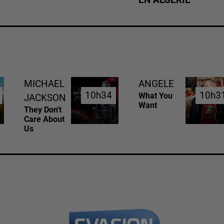
MICHAEL
ANGELE
10h34
10h34
10h3
10h3
What You
JACKSON
Want
They Don't
Care About
Us