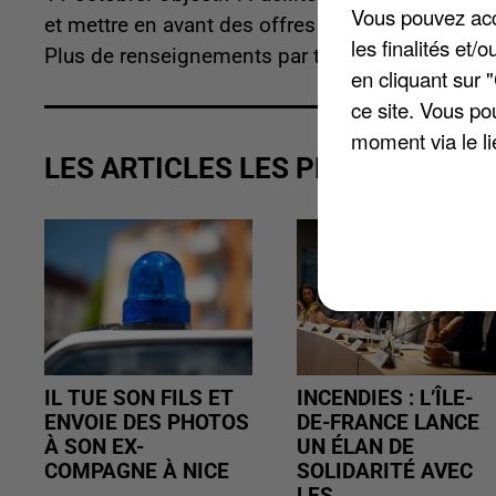
Vous pouvez acce
et mettre en avant des offres d'emploi. Conféren
les finalités et
Plus de renseignements par téléphone au 01 55
en cliquant sur 
ce site. Vous po
moment via le li
LES ARTICLES LES PLUS VUS
IL TUE SON FILS ET
INCENDIES : L’ÎLE-
ENVOIE DES PHOTOS
DE-FRANCE LANCE
À SON EX-
UN ÉLAN DE
COMPAGNE À NICE
SOLIDARITÉ AVEC
LES...