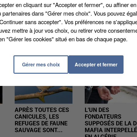
pter en cliquant sur "Accepter et fermer", ou affiner en
ces, ateliers d'informations ou encore job-dating...
/ou partenaires dans "Gérer mes choix". Vous pouvez éga
 65 44 44.
"Continuer sans accepter". Vos préférences ne s'appliqu
uvez mettre à jour vos choix, ou retirer votre consenteme
en "Gérer les cookies" situé en bas de chaque page.
Gérer mes choix
Accepter et fermer
APRÈS TOUTES CES
L’UN DES
CANICULES, LES
FONDATEURS
REFUGES DE FAUNE
SUPPOSÉS DE LA D
SAUVAGE SONT...
MAFIA INTERPELL
EN ALGÉRIE