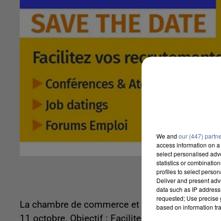
We and
our (447) partn
access information on a 
select personalised ad
statistics or combinatio
profiles to select person
Deliver and present adv
data such as IP address 
requested; Use precise g
La chambre de commerce et d'industrie régiona
based on information tra
11 octobre. Objectif : Faciliter les recrutement