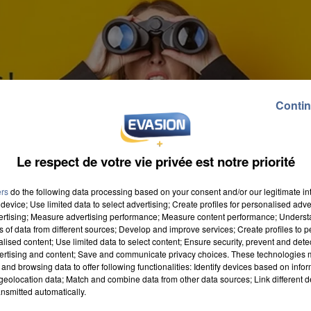
Contin
Le respect de votre vie privée est notre priorité
ers
do the following data processing based on your consent and/or our legitimate int
device; Use limited data to select advertising; Create profiles for personalised adver
vertising; Measure advertising performance; Measure content performance; Unders
ns of data from different sources; Develop and improve services; Create profiles to 
alised content; Use limited data to select content; Ensure security, prevent and detect
ertising and content; Save and communicate privacy choices. These technologies
and browsing data to offer following functionalities: Identify devices based on infor
eolocation data; Match and combine data from other data sources; Link different de
le va organiser des événements du 27 septembre au
nsmitted automatically.
s dans des secteurs en tension, attirer des compétenc