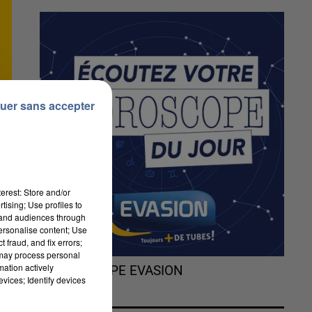
uer sans accepter
erest: Store and/or
tising; Use profiles to
tand audiences through
personalise content; Use
 fraud, and fix errors;
 may process personal
mation actively
L'HOROSCOPE EVASION
vices; Identify devices
es