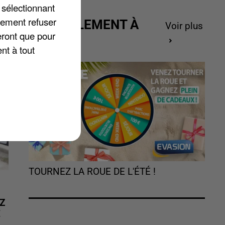
 sélectionnant
lement refuser
ACTUELLEMENT À
Voir plus
eront que pour
GAGNER
nt à tout
TOURNEZ LA ROUE DE L'ÉTÉ !
Z
É