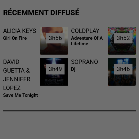
RÉCEMMENT DIFFUSÉ
ALICIA KEYS
COLDPLAY
3h56
3h56
3h52
3h52
Girl On Fire
Adventure Of A
Lifetime
DAVID
SOPRANO
3h49
3h49
3h46
3h46
Dj
GUETTA &
JENNIFER
LOPEZ
Save Me Tonight