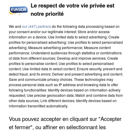
Le respect de votre vie privée est
INCENDIES : L’ÎLE-DE-FRANCE LANCE UN ÉLAN
notre priorité
DE SOLIDARITÉ AVEC LES...
We and
our (447) partners
do the following data processing based on
your consent and/or our legitimate interest: Store and/or access
information on a device; Use limited data to select advertising; Create
profiles for personalised advertising; Use profiles to select personalised
advertising; Measure advertising performance; Measure content
performance; Understand audiences through statistics or combinations
of data from different sources; Develop and improve services; Create
profiles to personalise content; Use profiles to select personalised
content; Use limited data to select content; Ensure security, prevent and
detect fraud, and fix errors; Deliver and present advertising and content;
Save and communicate privacy choices. These technologies may
process personal data such as IP address and browsing data to offer
following functionalities: Identify devices based on information actively
requested; Use precise geolocation data; Match and combine data from
other data sources; Link different devices; Identify devices based on
information transmitted automatically.
Vous pouvez accepter en cliquant sur "Accepter
APRÈS TOUTES CES CANICULES, LES REFUGES
et fermer", ou affiner en sélectionnant les
DE FAUNE SAUVAGE SONT...