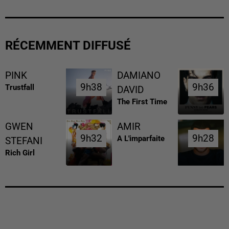
RÉCEMMENT DIFFUSÉ
PINK
DAMIANO
9h38
9h38
9h36
9h36
Trustfall
DAVID
The First Time
GWEN
AMIR
9h32
9h32
9h28
9h28
A L'imparfaite
STEFANI
Rich Girl