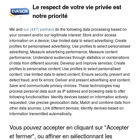
Le respect de votre vie privée est
notre priorité
APRÈS TOUTES CES CANICULES, LES REFUGES
We and
our (447) partners
do the following data processing based on
DE FAUNE SAUVAGE SONT...
your consent and/or our legitimate interest: Store and/or access
information on a device; Use limited data to select advertising; Create
profiles for personalised advertising; Use profiles to select personalised
advertising; Measure advertising performance; Measure content
performance; Understand audiences through statistics or combinations
of data from different sources; Develop and improve services; Create
profiles to personalise content; Use profiles to select personalised
content; Use limited data to select content; Ensure security, prevent and
detect fraud, and fix errors; Deliver and present advertising and content;
Save and communicate privacy choices. These technologies may
process personal data such as IP address and browsing data to offer
following functionalities: Identify devices based on information actively
requested; Use precise geolocation data; Match and combine data from
other data sources; Link different devices; Identify devices based on
information transmitted automatically.
Vous pouvez accepter en cliquant sur "Accepter
et fermer", ou affiner en sélectionnant les