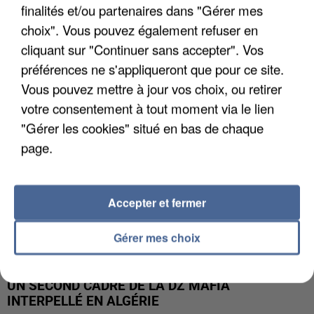
finalités et/ou partenaires dans "Gérer mes
L’UN DES FONDATEURS SUPPOSÉS DE LA DZ
choix". Vous pouvez également refuser en
MAFIA INTERPELLÉ EN ALGÉRIE
cliquant sur "Continuer sans accepter". Vos
préférences ne s'appliqueront que pour ce site.
Vous pouvez mettre à jour vos choix, ou retirer
votre consentement à tout moment via le lien
"Gérer les cookies" situé en bas de chaque
page.
Accepter et fermer
Gérer mes choix
UN SECOND CADRE DE LA DZ MAFIA
INTERPELLÉ EN ALGÉRIE