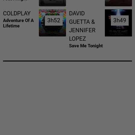
COLDPLAY
DAVID
3h52
3h52
3h49
3h49
Adventure Of A
GUETTA &
Lifetime
JENNIFER
LOPEZ
Save Me Tonight