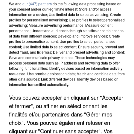
We and
our (447) partners
do the following data processing based on
your consent and/or our legitimate interest: Store and/or access
information on a device; Use limited data to select advertising; Create
profiles for personalised advertising; Use profiles to select personalised
advertising; Measure advertising performance; Measure content
performance; Understand audiences through statistics or combinations
of data from different sources; Develop and improve services; Create
profiles to personalise content; Use profiles to select personalised
content; Use limited data to select content; Ensure security, prevent and
detect fraud, and fix errors; Deliver and present advertising and content;
Save and communicate privacy choices. These technologies may
process personal data such as IP address and browsing data to offer
following functionalities: Identify devices based on information actively
requested; Use precise geolocation data; Match and combine data from
other data sources; Link different devices; Identify devices based on
APRÈS TOUTES CES CANICULES, LES REFUGES
information transmitted automatically.
DE FAUNE SAUVAGE SONT...
Vous pouvez accepter en cliquant sur "Accepter
et fermer", ou affiner en sélectionnant les
finalités et/ou partenaires dans "Gérer mes
choix". Vous pouvez également refuser en
cliquant sur "Continuer sans accepter". Vos