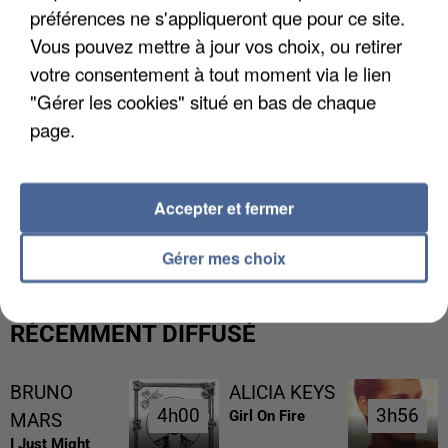
préférences ne s'appliqueront que pour ce site.
Vous pouvez mettre à jour vos choix, ou retirer
votre consentement à tout moment via le lien
"Gérer les cookies" situé en bas de chaque
page.
L’UN DES FONDATEURS SUPPOSÉS DE LA DZ
Accepter et fermer
MAFIA INTERPELLÉ EN ALGÉRIE
Gérer mes choix
RÉCEMMENT DIFFUSÉ
BRUNO
ALICIA KEYS
4h00
4h00
3h56
3h56
Girl On Fire
MARS
I Just Might